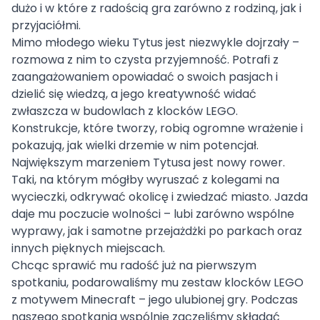
dużo i w które z radością gra zarówno z rodziną, jak i
przyjaciółmi.
Mimo młodego wieku Tytus jest niezwykle dojrzały –
rozmowa z nim to czysta przyjemność. Potrafi z
zaangażowaniem opowiadać o swoich pasjach i
dzielić się wiedzą, a jego kreatywność widać
zwłaszcza w budowlach z klocków LEGO.
Konstrukcje, które tworzy, robią ogromne wrażenie i
pokazują, jak wielki drzemie w nim potencjał.
Największym marzeniem Tytusa jest nowy rower.
Taki, na którym mógłby wyruszać z kolegami na
wycieczki, odkrywać okolicę i zwiedzać miasto. Jazda
daje mu poczucie wolności – lubi zarówno wspólne
wyprawy, jak i samotne przejażdżki po parkach oraz
innych pięknych miejscach.
Chcąc sprawić mu radość już na pierwszym
spotkaniu, podarowaliśmy mu zestaw klocków LEGO
z motywem Minecraft – jego ulubionej gry. Podczas
naszego spotkania wspólnie zaczęliśmy składać