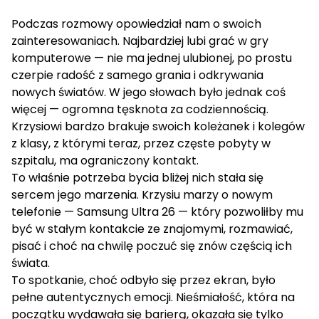
Podczas rozmowy opowiedział nam o swoich
zainteresowaniach. Najbardziej lubi grać w gry
komputerowe — nie ma jednej ulubionej, po prostu
czerpie radość z samego grania i odkrywania
nowych światów. W jego słowach było jednak coś
więcej — ogromna tęsknota za codziennością.
Krzysiowi bardzo brakuje swoich koleżanek i kolegów
z klasy, z którymi teraz, przez częste pobyty w
szpitalu, ma ograniczony kontakt.
To właśnie potrzeba bycia bliżej nich stała się
sercem jego marzenia. Krzysiu
marzy
o nowym
telefonie — Samsung
Ultra
26 — który pozwoliłby mu
być w stałym kontakcie ze znajomymi, rozmawiać,
pisać i choć na chwilę poczuć się znów częścią ich
świata.
To spotkanie, choć odbyło się przez ekran, było
pełne autentycznych emocji. Nieśmiałość, która na
początku wydawała się barierą, okazała się tylko