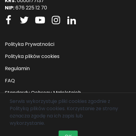
KRS:
0000177137
NIP:
676 225 12 70
Polityka Prywatności
Polityka plików cookies
Regulamin
FAQ
Standardy Ochrony Małoletnich
Serwis wykorzystuje pliki cookies zgodnie z
Polityką plików cookies
. Korzystanie ze strony
© 2026 Fundacja Mam Marzenie. Wszelkie prawa
oznacza zgodę na ich zapis lub
zastrzeżone.
wykorzystanie.