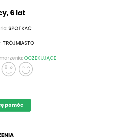
y, 6 lat
ria:
SPOTKAĆ
ł:
TRÓJMIASTO
 marzenia:
OCZEKUJĄCE
cę pomóc
ZENIA