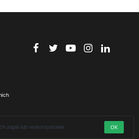
nich
ch zapis lub wykorzystanie.
OK