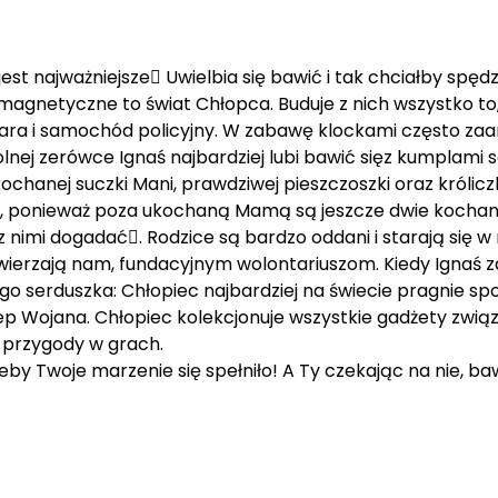
 jest najważniejsze Uwielbia się bawić i tak chciałby spę
magnetyczne to świat Chłopca. Buduje z nich wszystko to
ara i samochód policyjny. W zabawę klockami często za
kolnej zerówce Ignaś najbardziej lubi bawić sięz kumplam
chanej suczki Mani, prawdziwej pieszczoszki oraz króliczk
ponieważ poza ukochaną Mamą są jeszcze dwie kochane st
 nimi dogadać. Rodzice są bardzo oddani i starają się w
wierzają nam, fundacyjnym wolontariuszom. Kiedy Ignaś 
go serduszka: Chłopiec najbardziej na świecie pragnie spo
lep Wojana. Chłopiec kolekcjonuje wszystkie gadżety zwi
 przygody w grach.
eby Twoje marzenie się spełniło! A Ty czekając na nie, baw