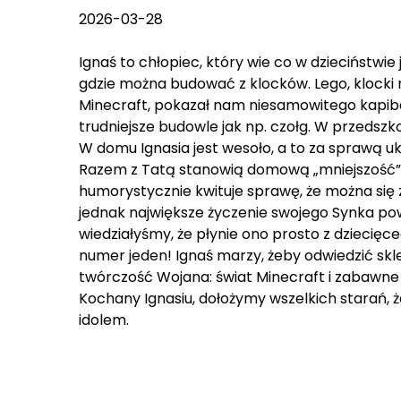
2026-03-28
Ignaś to chłopiec, który wie co w dzieciństwie
gdzie można budować z klocków. Lego, klocki 
Minecraft, pokazał nam niesamowitego kapib
trudniejsze budowle jak np. czołg. W przedsz
W domu Ignasia jest wesoło, a to za sprawą uko
Razem z Tatą stanowią domową „mniejszość”, 
humorystycznie kwituje sprawę, że można się z
jednak największe życzenie swojego Synka po
wiedziałyśmy, że płynie ono prosto z dziecięce
numer jeden! Ignaś marzy, żeby odwiedzić sk
twórczość Wojana: świat Minecraft i zabawne
Kochany Ignasiu, dołożymy wszelkich starań, ż
idolem.