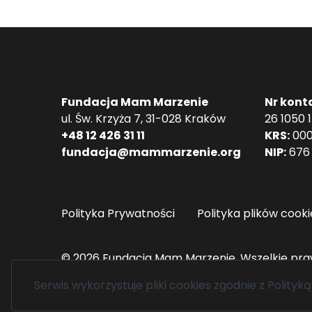
Fundacja Mam Marzenie
Nr kont
ul. Św. Krzyża 7, 31-028 Kraków
26 1050 
+48 12 426 31 11
KRS:
000
fundacja@mammarzenie.org
NIP:
676 
Polityka Prywatności
Polityka plików cooki
© 2026 Fundacja Mam Marzenie. Wszelkie pra
Serwis wykorzystuje pliki cookies zgodnie z
Polityką