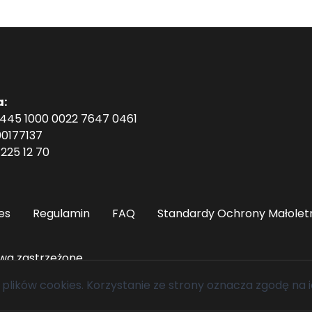
a:
1445 1000 0022 7647 0461
0177137
225 12 70
es
Regulamin
FAQ
Standardy Ochrony Małolet
wa zastrzeżone.
 plików cookies
. Korzystanie ze strony oznacza zgodę na i