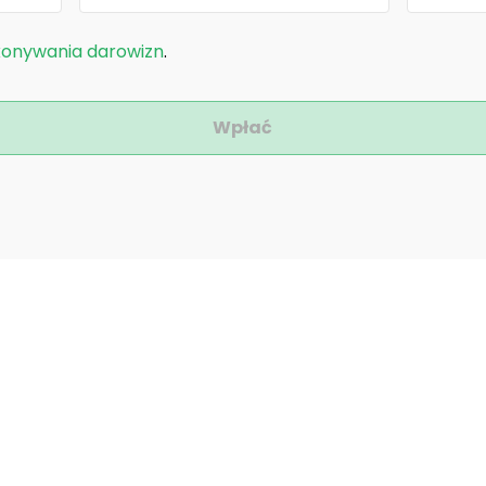
konywania darowizn
.
Wpłać