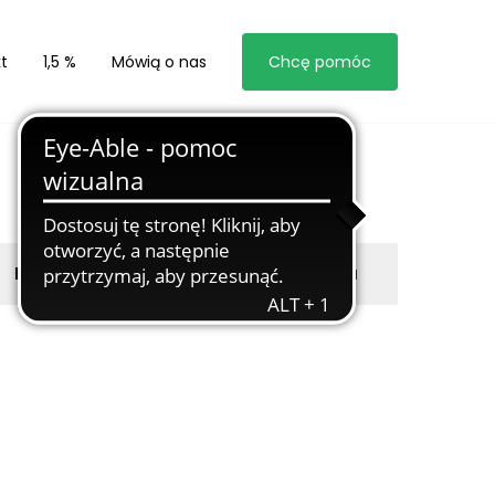
t
1,5 %
Mówią o nas
Chcę pomóc
Byli z nami
Zgłoś marzyciela