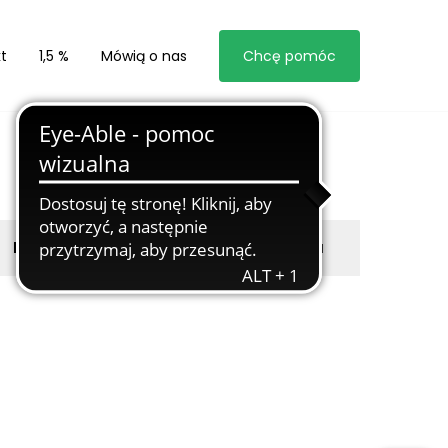
t
1,5 %
Mówią o nas
Chcę pomóc
Byli z nami
Zgłoś marzyciela