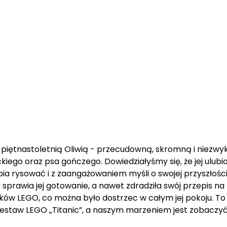
piętnastoletnią Oliwią - przecudowną, skromną i niezw
kiego oraz psa gończego. Dowiedziałyśmy się, że jej ulu
elbia rysować i z zaangażowaniem myśli o swojej przyszłośc
 sprawia jej gotowanie, a nawet zdradziła swój przepis 
locków LEGO, co można było dostrzec w całym jej pokoju. T
 zestaw LEGO „Titanic”, a naszym marzeniem jest zobacz