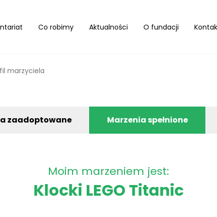
ntariat
Co robimy
Aktualności
O fundacji
Kontak
fil marzyciela
ia zaadoptowane
Marzenia spełnione
Moim marzeniem jest:
Klocki LEGO Titanic