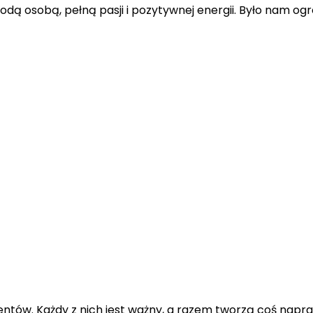
łodą osobą, pełną pasji i pozytywnej energii. Było nam o
ementów. Każdy z nich jest ważny, a razem tworzą coś na