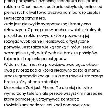
pełną pomysłów uczennicę technikum na kierunku
reklama. Choć nasze spotkanie odbyło się online, od
pierwszych chwil towarzyszyła nam bardzo ciepła i
serdeczna atmosfera.
Zuzia jest niezwykle sympatyczną i kreatywną
dziewczyną. Z pasją opowiadała o swoich szkolnych
projektach reklamowych, które pozwalają jej
rozwijać wyobraźnię i realizować artystyczne
pomysły. Jest także wielką fanką filmów i seriali -
szczególnie tych, w których nie brakuje pościgów,
tajemnic i tropienia przestępców.
W domu Zuzi mieszka prawdziwa zwierzęca ekipa -
dwa psy oraz kotka, która niedawno została mamą
uroczej gromadki kociąt. Zuzia ma również starszego
brata, który obecnie studiuje.
Marzeniem Zuzi jest iPhone. To dla niej nie tylko
wymarzony telefon, ale przede wszystkim narzędzie,
które pomoże jej utrzymywać kontakt z
rówieśnikami podczas edukacji domowej oraz