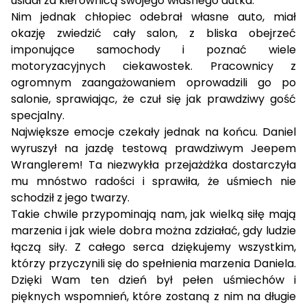
usiadł za kierownicą swojego własnego autka.
Nim jednak chłopiec odebrał własne auto, miał
okazję zwiedzić cały salon, z bliska obejrzeć
imponujące samochody i poznać wiele
motoryzacyjnych ciekawostek. Pracownicy z
ogromnym zaangażowaniem oprowadzili go po
salonie, sprawiając, że czuł się jak prawdziwy gość
specjalny.
Największe emocje czekały jednak na końcu. Daniel
wyruszył na jazdę testową prawdziwym Jeepem
Wranglerem! Ta niezwykła przejażdżka dostarczyła
mu mnóstwo radości i sprawiła, że uśmiech nie
schodził z jego twarzy.
Takie chwile przypominają nam, jak wielką siłę mają
marzenia i jak wiele dobra można zdziałać, gdy ludzie
łączą siły. Z całego serca dziękujemy wszystkim,
którzy przyczynili się do spełnienia marzenia Daniela.
Dzięki Wam ten dzień był pełen uśmiechów i
pięknych wspomnień, które zostaną z nim na długie