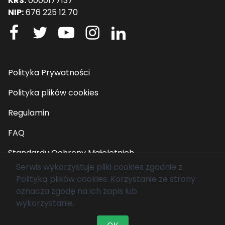
KRS:
0000177137
NIP:
676 225 12 70
Polityka Prywatności
Polityka plików cookies
Regulamin
FAQ
Standardy Ochrony Małoletnich
Serwis wykorzystuje pliki cookies zgodnie z
Polityką plików cookies
. Korzystanie ze strony
© 2026 Fundacja Mam Marzenie. Wszelkie prawa
oznacza zgodę na ich zapis lub
zastrzeżone.
wykorzystanie.