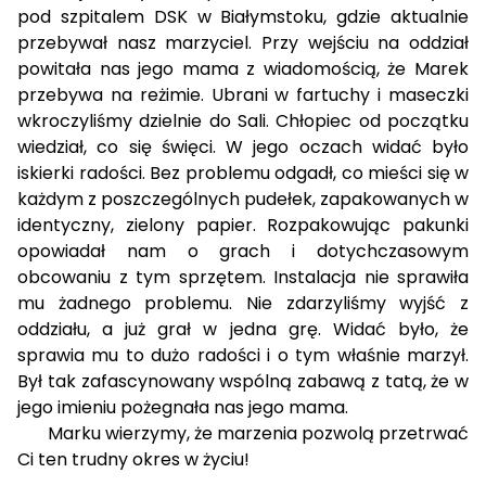
pod szpitalem DSK w Białymstoku, gdzie aktualnie
przebywał nasz marzyciel. Przy wejściu na oddział
powitała nas jego mama z wiadomością, że Marek
przebywa na reżimie. Ubrani w fartuchy i maseczki
wkroczyliśmy dzielnie do Sali. Chłopiec od początku
wiedział, co się święci. W jego oczach widać było
iskierki radości. Bez problemu odgadł, co mieści się w
każdym z poszczególnych pudełek, zapakowanych w
identyczny, zielony papier. Rozpakowując pakunki
opowiadał nam o grach i dotychczasowym
obcowaniu z tym sprzętem. Instalacja nie sprawiła
mu żadnego problemu. Nie zdarzyliśmy wyjść z
oddziału, a już grał w jedna grę. Widać było, że
sprawia mu to dużo radości i o tym właśnie marzył.
Był tak zafascynowany wspólną zabawą z tatą, że w
jego imieniu pożegnała nas jego mama.
Marku wierzymy, że marzenia pozwolą przetrwać
Ci ten trudny okres w życiu!