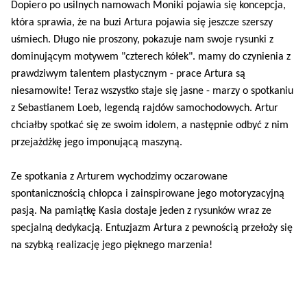
Dopiero po usilnych namowach Moniki pojawia się koncepcja,
która sprawia, że na buzi Artura pojawia się jeszcze szerszy
uśmiech. Długo nie proszony, pokazuje nam swoje rysunki z
dominującym motywem "czterech kółek". mamy do czynienia z
prawdziwym talentem plastycznym - prace Artura są
niesamowite! Teraz wszystko staje się jasne - marzy o spotkaniu
z Sebastianem Loeb, legendą rajdów samochodowych. Artur
chciałby spotkać się ze swoim idolem, a następnie odbyć z nim
przejażdżkę jego imponującą maszyną.
Ze spotkania z Arturem wychodzimy oczarowane
spontanicznością chłopca i zainspirowane jego motoryzacyjną
pasją. Na pamiątkę Kasia dostaje jeden z rysunków wraz ze
specjalną dedykacją. Entuzjazm Artura z pewnością przełoży się
na szybką realizację jego pięknego marzenia!