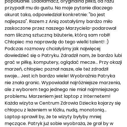
popołudnie. Lodołamacz, oryginalna piłka, od razu
przypadł mu do gustu. Na moje pytanie dlaczego
akurat taka, odpowiedział konkretnie: "bo jest
najlepsza". Razem z Anią zostałyśmy bardzo miło
zaskoczone przez naszego Marzyciela-podarował
nam śliczną sztuczną biżuterie, którą sam robił!
Chłopiec ma naprawdę do tego wielki talent! :)
Podczas rozmowy chciałyśmy jak najwięcej
dowiedzieć się o Patryku. Zdradził nam, że bardzo lubi
grać w piłkę, komputery, oglądać mecze... Przy okazji
marzeń, chłopiec poznał nasze, ale też zdradził
swoje... Jest ich bardzo wiele! Wyobraźnia Patryka
nie znała granic. Wypowiadał najróżniejsze marzenia,
ale z wyborem tego jednego nie miał najmniejszego
problemu. Marzeniem jest laptop z Internetem!
Każda wizyta w Centrum Zdrowia Dziecka kojarzy się
chłopcu z leżeniem w łóżku, nudą, monotonią...
Laptop sprawił by, że te wizyty byłyby mniej
męczące. Patryk już sobie wyobraża, że grał by w