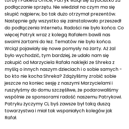
torby i Pakietu Office, Patryk wziął się szybciutko za
podłączanie sprzętu. Nie wiedział na czym ma się
skupić najpierw, bo tak dużo otrzymał prezentów.
Następnie gdy wszystko się zainstalowało przeszedł
do podłączenia Internetu. Radości nie było końca. Co
więcej Patryk wraz z kolegą Rafałem bawili nas
swoimi żartami do łez. Tematów nie było końca.
Wciąż pojawiały się nowe pomysły na żarty. Aż żal
było wychodzić, tym bardziej, że udało nam się
zakupić od Marzyciela Rafała naklejki ze Shreka z
myślą o innych naszym dzieciach i o sobie samych -
bo kto nie kocha Shreka? Zdążyliśmy zrobić sobie
jeszcze na koniec sesję z naszymi Marzycielami i
ruszyłyśmy do domu szczęśliwe, że podarowaliśmy
wspólnie ze sponsorami radość naszemu Patrykowi.
Patryku życzymy Ci, byś zawsze był taką duszą
towarzystwa i miał tak wspaniałych kolegów jak
Rafał.