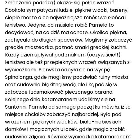
zmęczenia podróżą) okazał się pełen wrażeń.
Dookoła sympatyczni ludzie, piękne widoki, baseny,
ciepłe morze a co najważniejsze mnóstwo słońca i
lenistwo. Jedyne, co musiała robić Pamela to
decydować, na co dziś ma ochotę. Okolica piękna,
zachęcała do długich spacerów. Mogliśmy zobaczyć
greckie miasteczka, poznać smaki greckiej kuchni.
Każdy dzień upływał pod znakiem (oczywiście!!)
lenistwa ale też przepieknych wrażeń związanych z
wycieczkami. Pierwsza odbyła się na wyspę
Spinalonga, gdzie mogliśmy podziwiać ruiny miasta
oraz cudownie błękitną wodę ale i kąpać się w
zatoczce i zasmakować pieczonego barana.
Kolejnego dnia katamaranem udaliśmy się na
Santorini. Pamela od samego początku mówiła, iż to
miejsce chciałby zobaczyć najbardziej. Była pod
wrażeniem pięknych widoków, biało-niebieskich
domków i magicznych uliczek, gdzie mogła zrobić
cudowne zdjęcia. Również wycieczka katamaranem