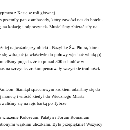
yprawa z Kasią w roli głównej.
s przemiły pan z ambasady, który zawiózł nas do hotelu.
ę na kolację i odpoczynek. Musieliśmy zbierać siły na
iej najważniejszy obiekt - Bazylikę Św. Piotra, która
y się wdrapać (a właściwie do połowy wjechać windą ;))
e mieliśmy pojęcia, że to ponad 300 schodów w
nas na szczycie, zrekompensowały wszystkie trudności.
 Panteon. Stamtąd spacerowym krokiem udaliśmy się do
iej monetę i wrócić kiedyś do Wiecznego Miasta.
aliśmy się na rejs barką po Tybrze.
ie wrażenie Koloseum, Palatyn i Forum Romanum.
etlonymi wąskimi uliczkami. Było przepięknie! Wszyscy