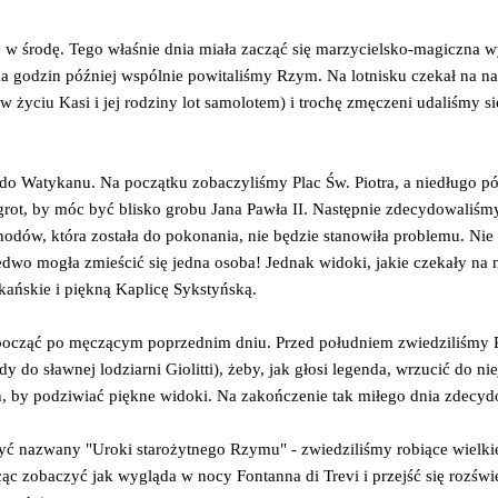
w środę. Tego właśnie dnia miała zacząć się marzycielsko-magiczna w
lka godzin później wspólnie powitaliśmy Rzym. Na lotnisku czekał na na
w życiu Kasi i jej rodziny lot samolotem) i trochę zmęczeni udaliśmy si
o Watykanu. Na początku zobaczyliśmy Plac Św. Piotra, a niedługo późn
grot, by móc być blisko grobu Jana Pawła II. Następnie zdecydowaliśm
chodów, która została do pokonania, nie będzie stanowiła problemu. Ni
edwo mogła zmieścić się jedna osoba! Jednak widoki, jakie czekały na 
ańskie i piękną Kaplicę Sykstyńską.
odpocząć po męczącym poprzednim dniu. Przed południem zwiedziliśmy
y do sławnej lodziarni Giolitti), żeby, jak głosi legenda, wrzucić do n
 by podziwiać piękne widoki. Na zakończenie tak miłego dnia zdecydow
yć nazwany "Uroki starożytnego Rzymu" - zwiedziliśmy robiące wielk
c zobaczyć jak wygląda w nocy Fontanna di Trevi i przejść się rozświ