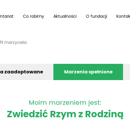
ntariat
Co robimy
Aktualności
O fundacji
Kontak
fil marzyciela
ia zaadoptowane
Marzenia spełnione
Moim marzeniem jest:
Zwiedzić Rzym z Rodziną