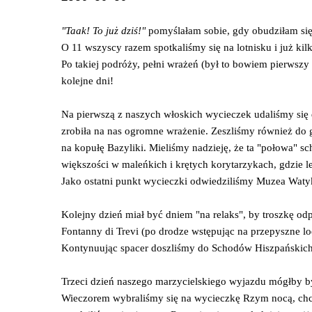
"Taak! To już dziś!"
pomyślałam sobie, gdy obudziłam się 
O 11 wszyscy razem spotkaliśmy się na lotnisku i już ki
Po takiej podróży, pełni wrażeń (był to bowiem pierwszy 
kolejne dni!
Na pierwszą z naszych włoskich wycieczek udaliśmy się d
zrobiła na nas ogromne wrażenie. Zeszliśmy również do 
na kopułę Bazyliki. Mieliśmy nadzieję, że ta "połowa" s
większości w maleńkich i krętych korytarzykach, gdzie l
Jako ostatni punkt wycieczki odwiedziliśmy Muzea Watyk
Kolejny dzień miał być dniem "na relaks", by troszkę 
Fontanny di Trevi (po drodze wstępując na przepyszne lod
Kontynuując spacer doszliśmy do Schodów Hiszpańskich,
Trzeci dzień naszego marzycielskiego wyjazdu mógłby b
Wieczorem wybraliśmy się na wycieczkę Rzym nocą, chcą