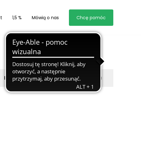
t
1,5 %
Mówią o nas
Chcę pomóc
Byli z nami
Zgłoś marzyciela