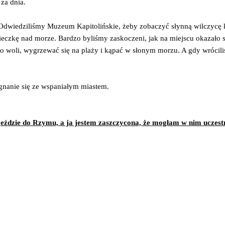
 za dnia.
. Odwiedziliśmy Muzeum Kapitolińskie, żeby zobaczyć słynną wilczycę
zkę nad morze. Bardzo byliśmy zaskoczeni, jak na miejscu okazało się, 
o woli, wygrzewać się na plaży i kąpać w słonym morzu. A gdy wrócil
egnanie się ze wspaniałym miastem.
jeździe do Rzymu, a ja jestem zaszczycona, że mogłam w nim uczestn