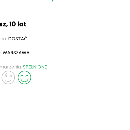
z, 10 lat
ria:
DOSTAĆ
ł:
WARSZAWA
 marzenia:
SPEŁNIONE