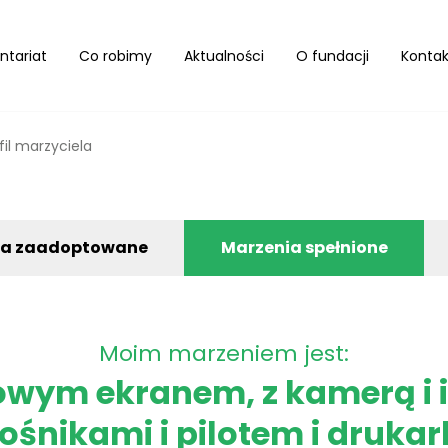
ntariat
Co robimy
Aktualności
O fundacji
Kontak
fil marzyciela
ia zaadoptowane
Marzenia spełnione
Moim marzeniem jest:
owym ekranem, z kamerą i 
ośnikami i pilotem i druka