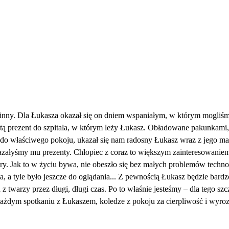
 inny. Dla Łukasza okazał się on dniem wspaniałym, w którym mogliśm
ą prezent do szpitala, w którym leży Łukasz. Obładowane pakunkami,
do właściwego pokoju, ukazał się nam radosny Łukasz wraz z jego mam
azałyśmy mu prezenty. Chłopiec z coraz to większym zainteresowaniem
e gry. Jak to w życiu bywa, nie obeszło się bez małych problemów techn
a, a tyle było jeszcze do oglądania... Z pewnością Łukasz będzie bardz
z twarzy przez długi, długi czas. Po to właśnie jesteśmy – dla tego 
każdym spotkaniu z Łukaszem, koledze z pokoju za cierpliwość i wyrozu