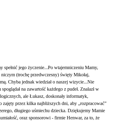
y spełnić jego życzenie...Po wtajemniczeniu Mamy,
 niczym (trochę przedwczesny) święty Mikołaj,
ą. Chyba jednak wiedział o naszej wizycie...Nie
 spoglądał na zawartość każdego z pudeł. Znalazł w
ologicznych, ale Łukasz, doskonały informatyk,
o zajęty przez kilka najbliższych dni, aby „rozpracować”
szczerego, długiego uśmiechu dziecka. Dziękujemy Mamie
miałość, oraz sponsorowi - firmie Henwar, za to, że