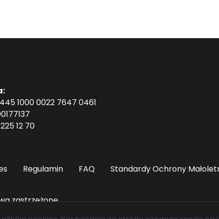
a:
1445 1000 0022 7647 0461
0177137
225 12 70
es
Regulamin
FAQ
Standardy Ochrony Małolet
wa zastrzeżone.