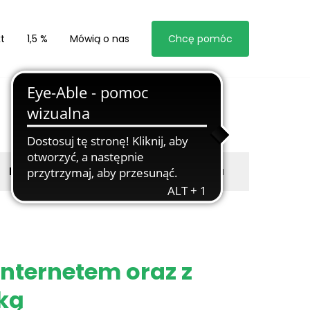
t
1,5 %
Mówią o nas
Chcę pomóc
Byli z nami
Zgłoś marzyciela
internetem oraz z
rką