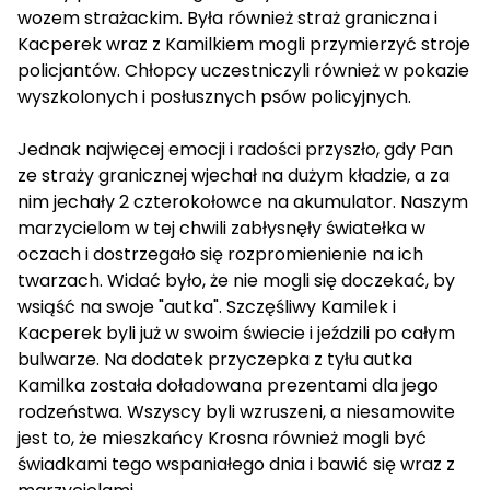
wozem strażackim. Była również straż graniczna i
Kacperek wraz z Kamilkiem mogli przymierzyć stroje
policjantów. Chłopcy uczestniczyli również w pokazie
wyszkolonych i posłusznych psów policyjnych.
Jednak najwięcej emocji i radości przyszło, gdy Pan
ze straży granicznej wjechał na dużym kładzie, a za
nim jechały 2 czterokołowce na akumulator. Naszym
marzycielom w tej chwili zabłysnęły światełka w
oczach i dostrzegało się rozpromienienie na ich
twarzach. Widać było, że nie mogli się doczekać, by
wsiąść na swoje "autka". Szczęśliwy Kamilek i
Kacperek byli już w swoim świecie i jeździli po całym
bulwarze. Na dodatek przyczepka z tyłu autka
Kamilka została doładowana prezentami dla jego
rodzeństwa. Wszyscy byli wzruszeni, a niesamowite
jest to, że mieszkańcy Krosna również mogli być
świadkami tego wspaniałego dnia i bawić się wraz z