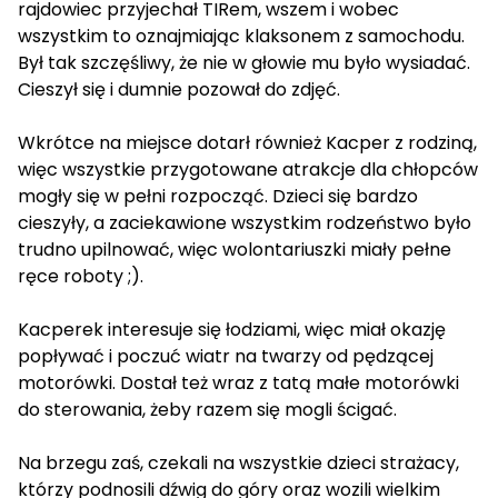
rajdowiec przyjechał TIRem, wszem i wobec
wszystkim to oznajmiając klaksonem z samochodu.
Był tak szczęśliwy, że nie w głowie mu było wysiadać.
Cieszył się i dumnie pozował do zdjęć.
Wkrótce na miejsce dotarł również Kacper z rodziną,
więc wszystkie przygotowane atrakcje dla chłopców
mogły się w pełni rozpocząć. Dzieci się bardzo
cieszyły, a zaciekawione wszystkim rodzeństwo było
trudno upilnować, więc wolontariuszki miały pełne
ręce roboty ;).
Kacperek interesuje się łodziami, więc miał okazję
popływać i poczuć wiatr na twarzy od pędzącej
motorówki. Dostał też wraz z tatą małe motorówki
do sterowania, żeby razem się mogli ścigać.
Na brzegu zaś, czekali na wszystkie dzieci strażacy,
którzy podnosili dźwig do góry oraz wozili wielkim