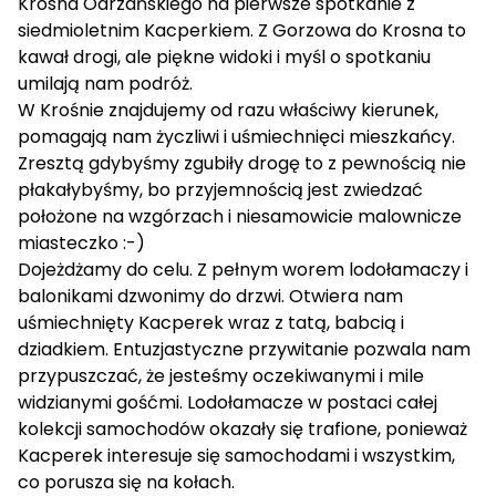
Krosna Odrzańskiego na pierwsze spotkanie z
siedmioletnim Kacperkiem. Z Gorzowa do Krosna to
kawał drogi, ale piękne widoki i myśl o spotkaniu
umilają nam podróż.
W Krośnie znajdujemy od razu właściwy kierunek,
pomagają nam życzliwi i uśmiechnięci mieszkańcy.
Zresztą gdybyśmy zgubiły drogę to z pewnością nie
płakałybyśmy, bo przyjemnością jest zwiedzać
położone na wzgórzach i niesamowicie malownicze
miasteczko :-)
Dojeżdżamy do celu. Z pełnym worem lodołamaczy i
balonikami dzwonimy do drzwi. Otwiera nam
uśmiechnięty Kacperek wraz z tatą, babcią i
dziadkiem. Entuzjastyczne przywitanie pozwala nam
przypuszczać, że jesteśmy oczekiwanymi i mile
widzianymi gośćmi. Lodołamacze w postaci całej
kolekcji samochodów okazały się trafione, ponieważ
Kacperek interesuje się samochodami i wszystkim,
co porusza się na kołach.