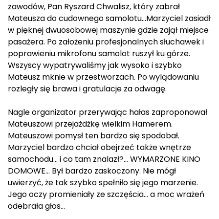
zawodów, Pan Ryszard Chwalisz, który zabrał
Mateusza do cudownego samolotu...Marzyciel zasiadł
w pięknej dwuosobowej maszynie gdzie zajął miejsce
pasażera. Po założeniu profesjonalnych słuchawek i
poprawieniu mikrofonu samolot ruszył ku górze.
Wszyscy wypatrywaliśmy jak wysoko i szybko
Mateusz mknie w przestworzach. Po wylądowaniu
rozległy się brawa i gratulacje za odwagę.
Nagle organizator przerywając hałas zaproponował
Mateuszowi przejażdżkę wielkim Hamerem.
Mateuszowi pomysł ten bardzo się spodobał.
Marzyciel bardzo chciał obejrzeć także wnętrze
samochodu... i co tam znalazł?... WYMARZONE KINO
DOMOWE... Był bardzo zaskoczony. Nie mógł
uwierzyć, że tak szybko spełniło się jego marzenie.
Jego oczy promieniały ze szczęścia... a moc wrażeń
odebrała głos...