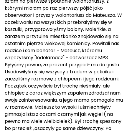
szłam na pierwsze spotkanie wolontariuszy, z
którymi miałam po raz pierwszy pójść jako
obserwator i przyszły wolontariusz do Mateusza. W
oczekiwaniu na wszystkich przebrałyśmy się w
koszulki, przygotowałyśmy balony. Maleńkie, a
zarazem przytulne mieszkanko znajdowało się na
ostatnim piętrze wiekowej kamienicy. Powitali nas
rodzice i sam bohater - Mateusz, któremu
wręczyliśmy "lodołamacz" - odtwarzacz MP3.
Byłyśmy pewne, że prezent przypadł mu do gustu.
Usadowiłyśmy się wszyscy z trudem w pokoiku i
zaczęliśmy rozmowę z chłopcem i jego rodzicami.
Początek oczywiście był trochę nieśmiały, ale
chłopiec z coraz większym zapałem zdradzał nam
swoje zainteresowania, a jego mama pomagała mu
w rozmowie. Mateusz to wysoki i uśmiechnięty
gimnazjalista z oczami czarnymi jak węgiel ( na
pewno ma wiele wielbicielek). Był trochę speszony
bo przecież ,,osaczyły go same dziewczyny. Po