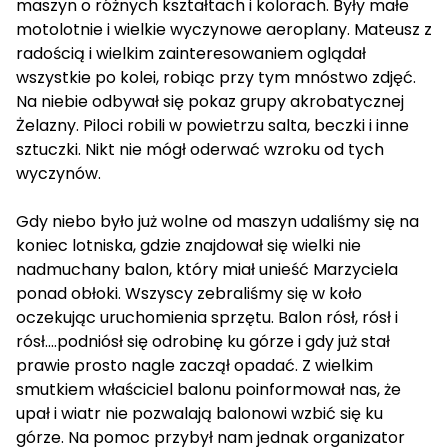
maszyn o różnych kształtach i kolorach. Były małe
motolotnie i wielkie wyczynowe aeroplany. Mateusz z
radością i wielkim zainteresowaniem oglądał
wszystkie po kolei, robiąc przy tym mnóstwo zdjęć.
Na niebie odbywał się pokaz grupy akrobatycznej
Żelazny. Piloci robili w powietrzu salta, beczki i inne
sztuczki. Nikt nie mógł oderwać wzroku od tych
wyczynów.
Gdy niebo było już wolne od maszyn udaliśmy się na
koniec lotniska, gdzie znajdował się wielki nie
nadmuchany balon, który miał unieść Marzyciela
ponad obłoki. Wszyscy zebraliśmy się w koło
oczekując uruchomienia sprzętu. Balon rósł, rósł i
rósł....podniósł się odrobinę ku górze i gdy już stał
prawie prosto nagle zaczął opadać. Z wielkim
smutkiem właściciel balonu poinformował nas, że
upał i wiatr nie pozwalają balonowi wzbić się ku
górze. Na pomoc przybył nam jednak organizator