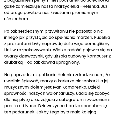
z bagażnikiem pełnym niespodzianek do Ściechowa,
gdzie zamieszkuje nasza marzycielka -Helenka. Już
od progu powitała nas kwiatami i promiennym
uśmiechem.
Po tak serdecznym przywitaniu nie pozostało nic
innego jak przystąpić do spełniania marzeń. Pudełka
z prezentami były naprawdę duże więc pomogliśmy
Heli w rozpakowywaniu. Wielka radość pojawiła się na
twarzy dziewczynki, gdy ujrzała cudowny komputer z
drukarką - od tak dawna upragniony.
Na poprzednim spotkaniu Helenka zdradziła nam, że
uwielbia śpiewać, marzy o karierze piosenkarki, a jej
muzycznym idolem jest Ivan Komarenko. Dzięki
sprawności naszych wolontariuszy, udało się zdobyć
dla niej płytę oraz zdjęcia z autografami i życzeniami
prosto od Ivana. Dziewczynce bardzo spodobał się
ten podarunek. Jakby tego było mało kolejną