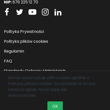
NIP:
676 225 12 70
Polityka Prywatności
Polityka plików cookies
Regulamin
FAQ
Standardy Ochrony Małoletnich
Serwis wykorzystuje pliki cookies zgodnie z
Polityką plików cookies
. Korzystanie ze strony
© 2026 Fundacja Mam Marzenie. Wszelkie prawa
oznacza zgodę na ich zapis lub
zastrzeżone.
wykorzystanie.
OK