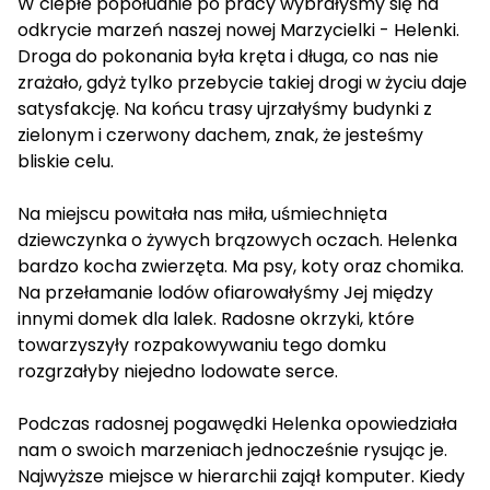
W ciepłe popołudnie po pracy wybrałyśmy się na
odkrycie marzeń naszej nowej Marzycielki - Helenki.
Droga do pokonania była kręta i długa, co nas nie
zrażało, gdyż tylko przebycie takiej drogi w życiu daje
satysfakcję. Na końcu trasy ujrzałyśmy budynki z
zielonym i czerwony dachem, znak, że jesteśmy
bliskie celu.
Na miejscu powitała nas miła, uśmiechnięta
dziewczynka o żywych brązowych oczach. Helenka
bardzo kocha zwierzęta. Ma psy, koty oraz chomika.
Na przełamanie lodów ofiarowałyśmy Jej między
innymi domek dla lalek. Radosne okrzyki, które
towarzyszyły rozpakowywaniu tego domku
rozgrzałyby niejedno lodowate serce.
Podczas radosnej pogawędki Helenka opowiedziała
nam o swoich marzeniach jednocześnie rysując je.
Najwyższe miejsce w hierarchii zajął komputer. Kiedy