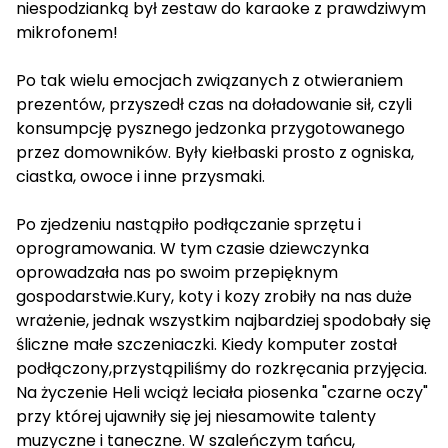
niespodzianką był zestaw do karaoke z prawdziwym
mikrofonem!
Po tak wielu emocjach związanych z otwieraniem
prezentów, przyszedł czas na doładowanie sił, czyli
konsumpcję pysznego jedzonka przygotowanego
przez domowników. Były kiełbaski prosto z ogniska,
ciastka, owoce i inne przysmaki.
Po zjedzeniu nastąpiło podłączanie sprzętu i
oprogramowania. W tym czasie dziewczynka
oprowadzała nas po swoim przepięknym
gospodarstwie.Kury, koty i kozy zrobiły na nas duże
wrażenie, jednak wszystkim najbardziej spodobały się
śliczne małe szczeniaczki. Kiedy komputer został
podłączony,przystąpiliśmy do rozkręcania przyjęcia.
Na życzenie Heli wciąż leciała piosenka "czarne oczy"
przy której ujawniły się jej niesamowite talenty
muzyczne i taneczne. W szaleńczym tańcu,