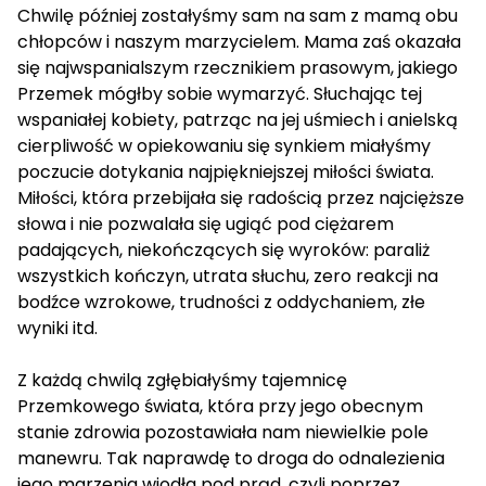
Chwilę później zostałyśmy sam na sam z mamą obu
chłopców i naszym marzycielem. Mama zaś okazała
się najwspanialszym rzecznikiem prasowym, jakiego
Przemek mógłby sobie wymarzyć. Słuchając tej
wspaniałej kobiety, patrząc na jej uśmiech i anielską
cierpliwość w opiekowaniu się synkiem miałyśmy
poczucie dotykania najpiękniejszej miłości świata.
Miłości, która przebijała się radością przez najcięższe
słowa i nie pozwalała się ugiąć pod ciężarem
padających, niekończących się wyroków: paraliż
wszystkich kończyn, utrata słuchu, zero reakcji na
bodźce wzrokowe, trudności z oddychaniem, złe
wyniki itd.
Z każdą chwilą zgłębiałyśmy tajemnicę
Przemkowego świata, która przy jego obecnym
stanie zdrowia pozostawiała nam niewielkie pole
manewru. Tak naprawdę to droga do odnalezienia
jego marzenia wiodła pod prąd, czyli poprzez