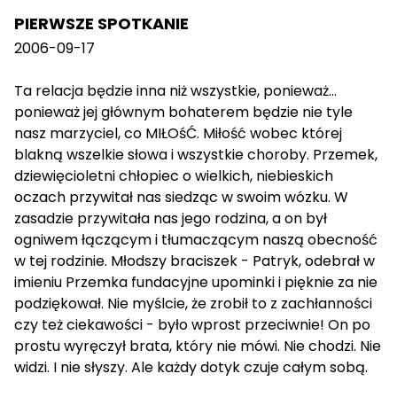
PIERWSZE SPOTKANIE
2006-09-17
Ta relacja będzie inna niż wszystkie, ponieważ...
ponieważ jej głównym bohaterem będzie nie tyle
nasz marzyciel, co MIŁOśĆ. Miłość wobec której
blakną wszelkie słowa i wszystkie choroby. Przemek,
dziewięcioletni chłopiec o wielkich, niebieskich
oczach przywitał nas siedząc w swoim wózku. W
zasadzie przywitała nas jego rodzina, a on był
ogniwem łączącym i tłumaczącym naszą obecność
w tej rodzinie. Młodszy braciszek - Patryk, odebrał w
imieniu Przemka fundacyjne upominki i pięknie za nie
podziękował. Nie myślcie, że zrobił to z zachłanności
czy też ciekawości - było wprost przeciwnie! On po
prostu wyręczył brata, który nie mówi. Nie chodzi. Nie
widzi. I nie słyszy. Ale każdy dotyk czuje całym sobą.