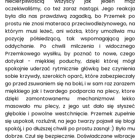
niecierpliwością wszyscy jak jeden mąż
oczekiwaliśmy, co też zaraz nastąpi. Jego reakcja
była dla nas prawdziwą zagadką, bo Przemek po
prostu nie znosi materaca przeciwodleżynowego, na
którym musi leżeć, ani wózka, który umożliwia mu
pozycję półsiedzącą, tak wspomagającą jego
oddychanie. Po chwili milczenia i widocznego
Przemkowego wysiłku, by poznać to nowe, czego
dotykał - miękkiej poduchy, dzięki której mógł
spokojnie uderzać rytmicznie główką bez czynienia
sobie krzywdy, szerokich oparć, które zabezpieczały
go przed zsuwaniem się na boki, i w sam raz zarazem
miękkiego jak i twardego podparcia na plecy, ktore
dzięki zamontowanemu mechanizmowi lekko
masowało mu plecy, z jego ust dało się słyszeć
głębokie i powolne westchnięcie. Przemek zupełnie
się uspokoił, rozluźnił, na jego twarzy pojawił się błogi
spokój, i po dłuższej chwili po prostu zasnął :) Było mu
dobrze. Czuł się bezpiecznie. Doświadczane wibracje