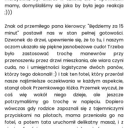
mamy, domyślaliśmy się jaka by była jego reakcja
;)))
Znak od przemiłego pana kierowcy: "Będziemy za 15
minut" postawił nas w stan pełnej gotowości.
Dzwonek do drzwi, upewnienie się, że to tu, i naszym
oczom ukazało się piękne jasnobeżowe cudo! Trzeba
było zastosować trochę manewrów przy
przenoszeniu przez drzwi mieszkania, ale wiara czyni
cuda, no i umiejętności logistyczne dwóch panów,
którzy tego dokonali! :) I tak ten fotel, który przerósł
nasze najśmielsze oczekiwania w każdym aspekcie,
stanął obok Przemkowego łóżka. Przemek wyczuł, że
coś wię wokół niego dzieje, ale jeszcze
potrzymaliśmy go trochę w napięciu. Dopiero
wówczas gdy rodzice zapoznali się z tajemniczymi
przyciskami na pilotach, mama przeniosła go na
fotel, a potem tata uruchomił delikatny masaż, i z