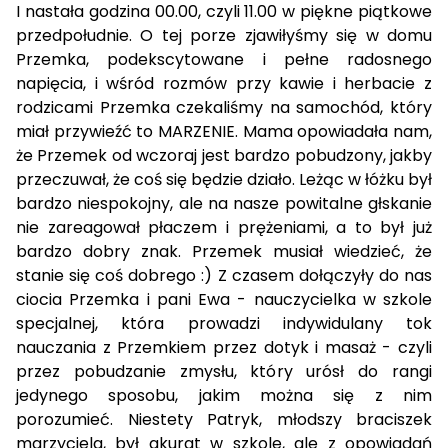
I nastała godzina 00.00, czyli 11.00 w piękne piątkowe
przedpołudnie. O tej porze zjawiłyśmy się w domu
Przemka, podekscytowane i pełne radosnego
napięcia, i wśród rozmów przy kawie i herbacie z
rodzicami Przemka czekaliśmy na samochód, który
miał przywieźć to MARZENIE. Mama opowiadała nam,
że Przemek od wczoraj jest bardzo pobudzony, jakby
przeczuwał, że coś się będzie działo. Leżąc w łóżku był
bardzo niespokojny, ale na nasze powitalne głskanie
nie zareagował płaczem i prężeniami, a to był już
bardzo dobry znak. Przemek musiał wiedzieć, że
stanie się coś dobrego :) Z czasem dołączyły do nas
ciocia Przemka i pani Ewa - nauczycielka w szkole
specjalnej, która prowadzi indywidulany tok
nauczania z Przemkiem przez dotyk i masaż - czyli
przez pobudzanie zmysłu, który urósł do rangi
jedynego sposobu, jakim można się z nim
porozumieć. Niestety Patryk, młodszy braciszek
marzyciela, był akurat w szkole, ale z opowiadań