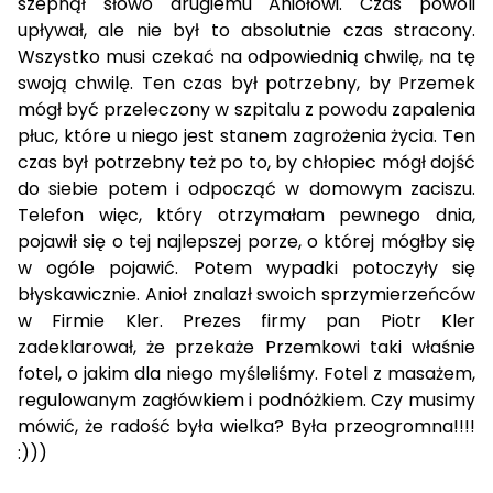
szepnął słowo drugiemu Aniołowi. Czas powoli
upływał, ale nie był to absolutnie czas stracony.
Wszystko musi czekać na odpowiednią chwilę, na tę
swoją chwilę. Ten czas był potrzebny, by Przemek
mógł być przeleczony w szpitalu z powodu zapalenia
płuc, które u niego jest stanem zagrożenia życia. Ten
czas był potrzebny też po to, by chłopiec mógł dojść
do siebie potem i odpocząć w domowym zaciszu.
Telefon więc, który otrzymałam pewnego dnia,
pojawił się o tej najlepszej porze, o której mógłby się
w ogóle pojawić. Potem wypadki potoczyły się
błyskawicznie. Anioł znalazł swoich sprzymierzeńców
w Firmie Kler. Prezes firmy pan Piotr Kler
zadeklarował, że przekaże Przemkowi taki właśnie
fotel, o jakim dla niego myśleliśmy. Fotel z masażem,
regulowanym zagłówkiem i podnóżkiem. Czy musimy
mówić, że radość była wielka? Była przeogromna!!!!
:)))