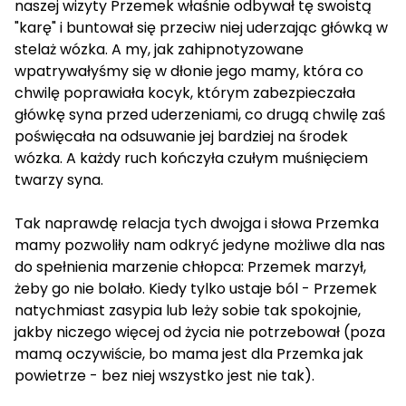
naszej wizyty Przemek właśnie odbywał tę swoistą
"karę" i buntował się przeciw niej uderzając główką w
stelaż wózka. A my, jak zahipnotyzowane
wpatrywałyśmy się w dłonie jego mamy, która co
chwilę poprawiała kocyk, którym zabezpieczała
główkę syna przed uderzeniami, co drugą chwilę zaś
poświęcała na odsuwanie jej bardziej na środek
wózka. A każdy ruch kończyła czułym muśnięciem
twarzy syna.
Tak naprawdę relacja tych dwojga i słowa Przemka
mamy pozwoliły nam odkryć jedyne możliwe dla nas
do spełnienia marzenie chłopca: Przemek marzył,
żeby go nie bolało. Kiedy tylko ustaje ból - Przemek
natychmiast zasypia lub leży sobie tak spokojnie,
jakby niczego więcej od życia nie potrzebował (poza
mamą oczywiście, bo mama jest dla Przemka jak
powietrze - bez niej wszystko jest nie tak).