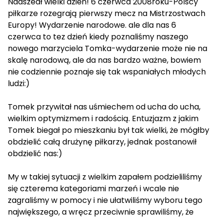
Nadszedł wielki dzień! 6 czerwca 2008roku-Polscy
piłkarze rozegrają pierwszy mecz na Mistrzostwach
Europy! Wydarzenie narodowe. ale dla nas 6
czerwca to tez dzień kiedy poznaliśmy naszego
nowego marzyciela Tomka-wydarzenie może nie na
skalę narodową, ale da nas bardzo ważne, bowiem
nie codziennie poznaje się tak wspaniałych młodych
ludzi:)
Tomek przywitał nas uśmiechem od ucha do ucha,
wielkim optymizmem i radością. Entuzjazm z jakim
Tomek biegał po mieszkaniu był tak wielki, że mógłby
obdzielić całą drużynę piłkarzy, jednak postanowił
obdzielić nas:)
My w takiej sytuacji z wielkim zapałem podzieliliśmy
się czterema kategoriami marzeń i wcale nie
zagraliśmy w pomocy i nie ułatwiliśmy wyboru tego
największego, a wręcz przeciwnie sprawiliśmy, że