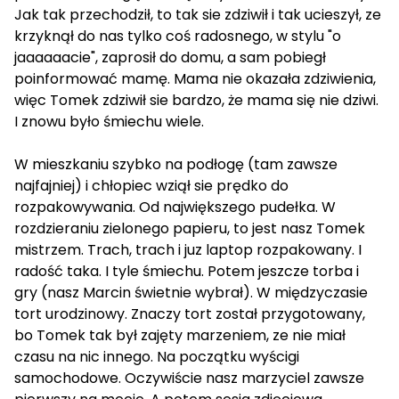
Jak tak przechodził, to tak sie zdziwił i tak ucieszył, ze
krzyknął do nas tylko coś radosnego, w stylu "o
jaaaaaacie", zaprosił do domu, a sam pobiegł
poinformować mamę. Mama nie okazała zdziwienia,
więc Tomek zdziwił sie bardzo, że mama się nie dziwi.
I znowu było śmiechu wiele.
W mieszkaniu szybko na podłogę (tam zawsze
najfajniej) i chłopiec wziął sie prędko do
rozpakowywania. Od największego pudełka. W
rozdzieraniu zielonego papieru, to jest nasz Tomek
mistrzem. Trach, trach i juz laptop rozpakowany. I
radość taka. I tyle śmiechu. Potem jeszcze torba i
gry (nasz Marcin świetnie wybrał). W międzyczasie
tort urodzinowy. Znaczy tort został przygotowany,
bo Tomek tak był zajęty marzeniem, ze nie miał
czasu na nic innego. Na początku wyścigi
samochodowe. Oczywiście nasz marzyciel zawsze