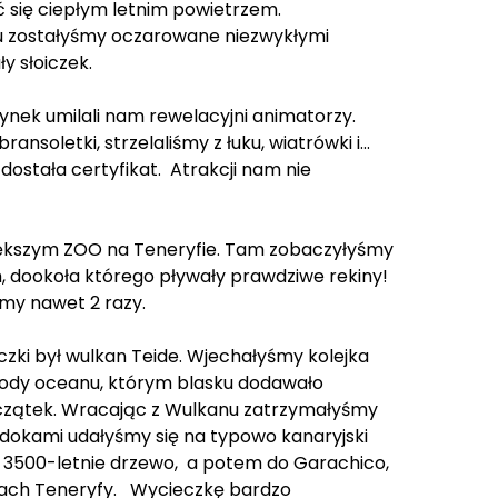
 się ciepłym letnim powietrzem.
zu zostałyśmy oczarowane niezwykłymi
y słoiczek.
nek umilali nam rewelacyjni animatorzy.
soletki, strzelaliśmy z łuku, wiatrówki i...
dostała certyfikat. Atrakcji nam nie
jwiększym ZOO na Teneryfie. Tam zobaczyłyśmy
, dookoła którego pływały prawdziwe rekiny!
śmy nawet 2 razy.
ki był wulkan Teide. Wjechałyśmy kolejka
wody oceanu, którym blasku dodawało
początek. Wracając z Wulkanu zatrzymałyśmy
dokami udałyśmy się na typowo kanaryjski
ć 3500-letnie drzewo, a potem do Garachico,
lifach Teneryfy. Wycieczkę bardzo