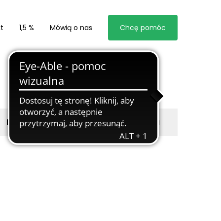
t
1,5 %
Mówią o nas
Chcę pomóc
Byli z nami
Zgłoś marzyciela