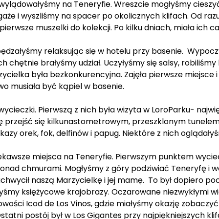
e wylądowałyśmy na Teneryfie. Wreszcie mogłyśmy cieszyć
że i wyszliśmy na spacer po okolicznych klifach. Od ra
erwsze muszelki do kolekcji. Po kilku dniach, miała ich cał
ędzałyśmy relaksując się w hotelu przy basenie. Wypoczy
hętnie brałyśmy udział. Uczyłyśmy się salsy, robiliśmy bran
zycielka była bezkonkurencyjna. Zajęła pierwsze miejsce i 
o musiała być kąpiel w basenie.
 wycieczki. Pierwszą z nich była wizyta w LoroParku- na
ję przejść się kilkunastometrowym, przeszklonym tunelem
zy orek, fok, delfinów i papug. Niektóre z nich oglądały
kawsze miejsca na Teneryfie. Pierwszym punktem wyciecz
 ponad chmurami. Mogłyśmy z góry podziwiać Teneryfę i 
zachwycił naszą Marzycielkę i jej mamę. To był dopiero 
łyśmy księżycowe krajobrazy. Oczarowane niezwykłymi wi
owości Icod de Los Vinos, gdzie miałyśmy okazję zobaczy
tatni postój był w Los Gigantes przy najpiękniejszych k