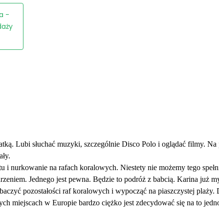
a -
daży
atką. Lubi słuchać muzyki, szczególnie Disco Polo i oglądać filmy. Na 
ały.
 i nurkowanie na rafach koralowych. Niestety nie możemy tego spełni
zeniem. Jednego jest pewna. Będzie to podróż z babcią. Karina już my
baczyć pozostałości raf koralowych i wypocząć na piaszczystej plaży
ch miejscach w Europie bardzo ciężko jest zdecydować się na to jedno