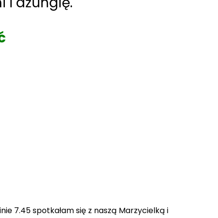
i i dżunglę.
ć
ie 7.45 spotkałam się z naszą Marzycielką i