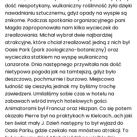
dość niespotykany, wulkaniczny roślinność żyła dzięki
nawadnianiu sztucznemu, gdyż opady na wyspie są
znikome. Podczas spotkania organizacyjnego pani
Magda zaproponowała nam kilka wycieczek do
zrealizowania. Michał wybrał dwie najbardziej
atrakcyjne, które chciał zrealizować jedną z nich był
Oasis Park (park zoologiczno-botaniczny) oraz
wycieczka statkiem na wyspę wulkaniczną
Lanzarote. Dnia następnego przywitała nas dość
nietypowa pogoda jak na tamtejszą, gdyż było
deszczowo, pochmurnie i burzowo. Miejscowa
ludność się cieszyła, jednak my byliśmy trochę
zawiedzeni. Umilaliśmy sobie czas w hotelu na
zabawach wśród innych hotelowych gości.
Animatorami był Francuz oraz Hiszpan. Co się potem
okazało Pierre był na praktykach w Kielcach...ach jaki
ten świat mały J. Dzień następny to był wyjazd do
Oasis Parku, gdzie czekało nas mnóstwo atrakcji. To