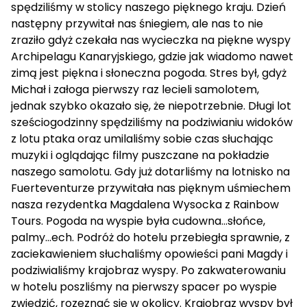
spędziliśmy w stolicy naszego pięknego kraju. Dzień
następny przywitał nas śniegiem, ale nas to nie
zraziło gdyż czekała nas wycieczka na piękne wyspy
Archipelagu Kanaryjskiego, gdzie jak wiadomo nawet
zimą jest piękna i słoneczna pogoda. Stres był, gdyż
Michał i załoga pierwszy raz lecieli samolotem,
jednak szybko okazało się, że niepotrzebnie. Długi lot
sześciogodzinny spędziliśmy na podziwianiu widoków
z lotu ptaka oraz umilaliśmy sobie czas słuchając
muzyki i oglądając filmy puszczane na pokładzie
naszego samolotu. Gdy już dotarliśmy na lotnisko na
Fuerteventurze przywitała nas pięknym uśmiechem
nasza rezydentka Magdalena Wysocka z Rainbow
Tours. Pogoda na wyspie była cudowna...słońce,
palmy...ech. Podróż do hotelu przebiegła sprawnie, z
zaciekawieniem słuchaliśmy opowieści pani Magdy i
podziwialiśmy krajobraz wyspy. Po zakwaterowaniu
w hotelu poszliśmy na pierwszy spacer po wyspie
zwiedzić, rozeznać się w okolicy. Krajobraz wyspy był