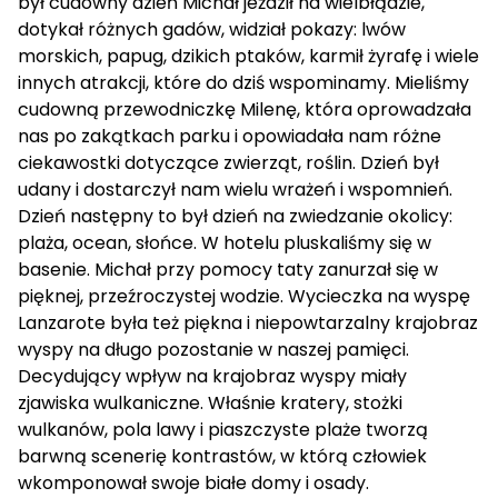
był cudowny dzień Michał jeździł na wielbłądzie,
dotykał różnych gadów, widział pokazy: lwów
morskich, papug, dzikich ptaków, karmił żyrafę i wiele
innych atrakcji, które do dziś wspominamy. Mieliśmy
cudowną przewodniczkę Milenę, która oprowadzała
nas po zakątkach parku i opowiadała nam różne
ciekawostki dotyczące zwierząt, roślin. Dzień był
udany i dostarczył nam wielu wrażeń i wspomnień.
Dzień następny to był dzień na zwiedzanie okolicy:
plaża, ocean, słońce. W hotelu pluskaliśmy się w
basenie. Michał przy pomocy taty zanurzał się w
pięknej, przeźroczystej wodzie. Wycieczka na wyspę
Lanzarote była też piękna i niepowtarzalny krajobraz
wyspy na długo pozostanie w naszej pamięci.
Decydujący wpływ na krajobraz wyspy miały
zjawiska wulkaniczne. Właśnie kratery, stożki
wulkanów, pola lawy i piaszczyste plaże tworzą
barwną scenerię kontrastów, w którą człowiek
wkomponował swoje białe domy i osady.