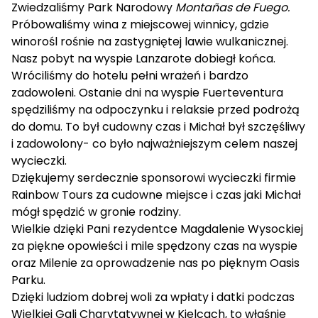
Zwiedzaliśmy Park Narodowy
Montañas de Fuego.
Próbowaliśmy wina z miejscowej winnicy, gdzie
winorośl rośnie na zastygniętej lawie wulkanicznej.
Nasz pobyt na wyspie Lanzarote dobiegł końca.
Wróciliśmy do hotelu pełni wrażeń i bardzo
zadowoleni. Ostanie dni na wyspie Fuerteventura
spędziliśmy na odpoczynku i relaksie przed podrożą
do domu. To był cudowny czas i Michał był szczęśliwy
i zadowolony- co było najważniejszym celem naszej
wycieczki.
Dziękujemy serdecznie sponsorowi wycieczki firmie
Rainbow Tours za cudowne miejsce i czas jaki Michał
mógł spędzić w gronie rodziny.
Wielkie dzięki Pani rezydentce Magdalenie Wysockiej
za piękne opowieści i mile spędzony czas na wyspie
oraz Milenie za oprowadzenie nas po pięknym Oasis
Parku.
Dzięki ludziom dobrej woli za wpłaty i datki podczas
Wielkiej Gali Charytatywnej w Kielcach, to właśnie