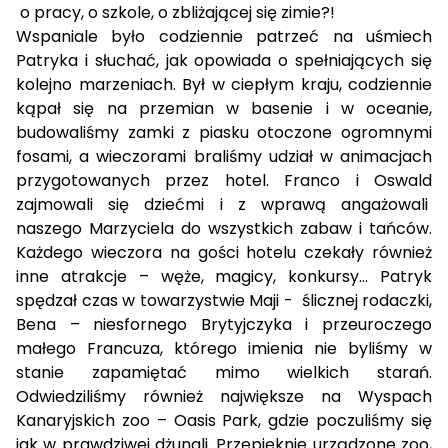
o pracy, o szkole, o zbliżającej się zimie?!
Wspaniale było codziennie patrzeć na uśmiech
Patryka i słuchać, jak opowiada o spełniających się
kolejno marzeniach. Był w ciepłym kraju, codziennie
kąpał się na przemian w basenie i w oceanie,
budowaliśmy zamki z piasku otoczone ogromnymi
fosami, a wieczorami braliśmy udział w animacjach
przygotowanych przez hotel. Franco i Oswald
zajmowali się dziećmi i z wprawą angażowali
naszego Marzyciela do wszystkich zabaw i tańców.
Każdego wieczora na gości hotelu czekały również
inne atrakcje – węże, magicy, konkursy… Patryk
spędzał czas w towarzystwie Maji -
ślicznej rodaczki,
Bena – niesfornego Brytyjczyka i przeuroczego
małego Francuza, którego imienia nie byliśmy w
stanie zapamiętać mimo wielkich starań.
Odwiedziliśmy również największe na Wyspach
Kanaryjskich zoo – Oasis Park, gdzie poczuliśmy się
jak w prawdziwej dżungli. Przepięknie urządzone zoo,