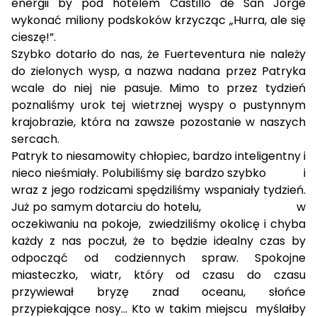
energii by pod hotelem Castillo de San Jorge
wykonać miliony podskoków krzycząc „Hurra, ale się
cieszę!”.
Szybko dotarło do nas, że Fuerteventura nie należy
do zielonych wysp, a nazwa nadana przez Patryka
wcale do niej nie pasuje. Mimo to przez tydzień
poznaliśmy urok tej wietrznej wyspy o pustynnym
krajobrazie, która na zawsze pozostanie w naszych
sercach.
Patryk to niesamowity chłopiec, bardzo inteligentny i
nieco nieśmiały. Polubiliśmy się bardzo szybko
i
wraz z jego rodzicami spędziliśmy wspaniały tydzień.
Już po samym dotarciu do hotelu,
w
oczekiwaniu na pokoje,
zwiedziliśmy okolicę i chyba
każdy z nas poczuł, że to będzie idealny czas by
odpocząć od codziennych spraw. Spokojne
miasteczko, wiatr, który od czasu do czasu
przywiewał bryzę znad oceanu, słońce
przypiekające nosy… Kto w takim miejscu
myślałby