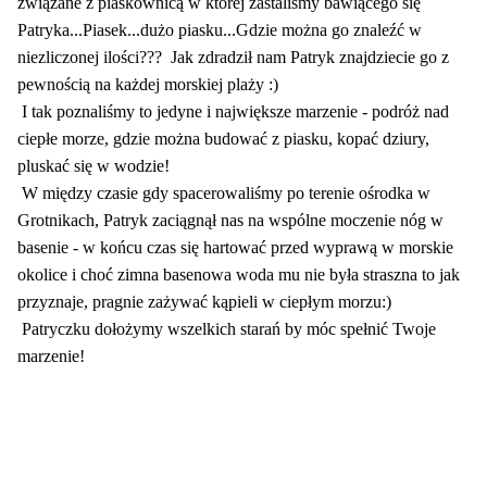
związane z piaskownicą w której zastaliśmy bawiącego się
Patryka...Piasek...dużo piasku...Gdzie można go znaleźć w
niezliczonej ilości??? Jak zdradził nam Patryk znajdziecie go z
pewnością na każdej morskiej plaży :)
I tak poznaliśmy to jedyne i największe marzenie - podróż nad
ciepłe morze, gdzie można budować z piasku, kopać dziury,
pluskać się w wodzie!
W między czasie gdy spacerowaliśmy po terenie ośrodka w
Grotnikach, Patryk zaciągnął nas na wspólne moczenie nóg w
basenie - w końcu czas się hartować przed wyprawą w morskie
okolice i choć zimna basenowa woda mu nie była straszna to jak
przyznaje, pragnie zażywać kąpieli w ciepłym morzu:)
Patryczku dołożymy wszelkich starań by móc spełnić Twoje
marzenie!