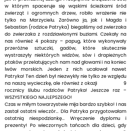
w którym spaceruje się wąskimi ścieżkami śród
zwierząt i ogromnych drzew, robiło wrażenie nie
tylko na Marzycielu. Zarówno ja, jak i Magda i
Sebastian (rodzice Patryka) biegaliśmy od zwierzaka
do zwierzaka z rozdziawionymi buziami. Czekały na
nas również 4 pokazy – papug, które wykonywały
przeróżne sztuczki, gadów, które skutecznie
wystraszyły niektórych widzów, sów i drapieżnych
ptaków przelatujących nam nad głowami i na koniec
lwów morskich. Jeden z nich ucałował nawet
Patryka! Ten dzień był niezwykły nie tylko ze względu
na naszą wycieczkę, ale również z okazji
9
rocznicy ślubu rodziców Patryka! Jeszcze raz –
WSZYSTKIEGO NAJLEPSZEGO!
Czas w miłym towarzystwie mija bardzo szybko! I nas
zastał ostatni wieczór… Dla Patryka przygotowałam
ostatnią niespodziankę… Wręczenie dyplomu i
prezenty! Po wieczornych tańcach dla dzieci, gdy