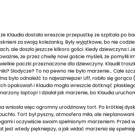
 że Klaudia dostała wreszcie przepustkę ze szpitala po ba
tęsknieni za swoją koleżanką. Były wyjątkowe, bo nie codzi
ch, ale doszło jeszcze kilkoro gości. Kiedy dziewczyna i J
 poważnie, że przez chwilę nowi goście myśleli, że pomylili
lkie paczki przeznaczone dla dziewczyny. Klaudii troszkę
oniki? Słodycze? To na pewno nie było marzenie... Całe szc
 było odnaleźć to najważniejsze! Uff, robiło się gorąco (n
owych opakowań i Klaudia mogła wreszcie dotknąć płaskie
arzony laptop! I działał jak marzenie, bo Klaudia urucho
 wniosła więc ogromny urodzinowy tort. Po krótkiej dyskus
wybuchło. Tort był pyszny, atmosfera miła, ale nieplanowani 
egami i oczywiście swoim spełnionym marzeniem. Przed w
est wtedy piękniejszy, a jak widać marzenia się spełniają!!