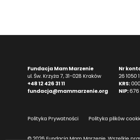
Fundacja Mam Marzenie
Nr kont
ul. Św. Krzyża 7, 31-028 Kraków
26 1050 
+48 12 426 31 11
KRS:
000
fundacja@mammarzenie.org
NIP:
676 
Polityka Prywatności
Polityka plików cooki
© 2026 Fundacja Mam Marzenie. Wszelkie pra