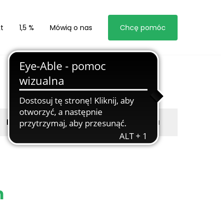
t
1,5 %
Mówią o nas
Chcę pomóc
Byli z nami
Zgłoś marzyciela
m