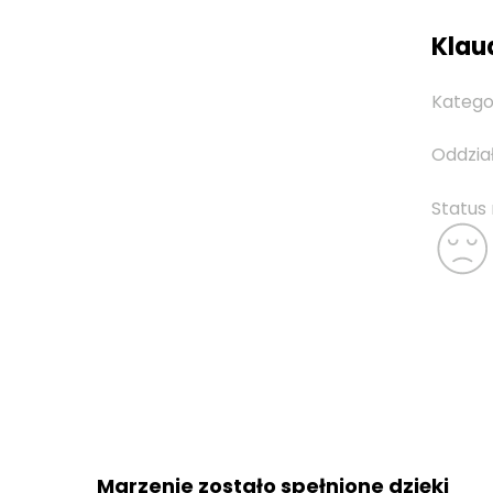
Klaud
Katego
Oddzia
Status
Marzenie zostało spełnione dzięki