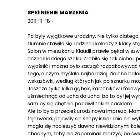
SPEŁNIENIE MARZENIA
2011-11-18
To były wyjątkowe urodziny. Nie tylko dlatego,
tłumnie stawiła się rodzina i koledzy z klasy s
Salon w mieszkaniu Klaudii prawie pękał w szwa
doznali lekkiego szoku. Zrobiło się tak cicho i
wyjaśnić i można było zacząć rozpakowywać wie
tego, o czym myślała najbardziej. Zielone bal
wskazówki, według których jak po sznurku można
Jeszcze tylko kilka gąbek, kartoników i foli
uśmiechnąć od ucha do ucha, bo to był jej wym
sam by się chętnie pobawił takim cackiem...
Ale to była przecież urodzinowa impreza, Mama
fajerwerki, pojawiły się snopy iskier i nic nie 
mogła się nacieszyć dawno niewidzianymi kol
obecnym, żeby nie zapominali marzyć, bo świat j