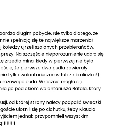
aardzo długim pobycie. Nie tylko dlatego, że
ennie spełniają się te największe marzenia!
ej koledzy ujrzeli szalonych przebierańców,
 imprezy. Na szczęście nieporozumienie udało się
 zrzedła mina, kiedy w pierwszej nie było
zęście, że pierwsze dwa pudła zawierały
ie tylko wolontariuszce w futrze króliczka!).
go różowego cuda. Wreszcie mogła się
miła go pod okiem wolontariusza Rafała, który
ji, od której strony należy podpalić świeczki
goście ulotnili się po cichutku, żeby Klaudia
yjściem jednak przypomnieli wszystkim
!!!!!!!