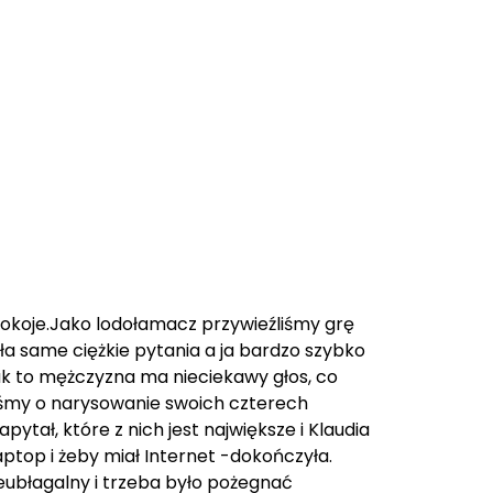
pokoje.Jako lodołamacz przywieźliśmy grę
ła same ciężkie pytania a ja bardzo szybko
ak to mężczyzna ma nieciekawy głos, co
liśmy o narysowanie swoich czterech
ytał, które z nich jest największe i Klaudia
top i żeby miał Internet -dokończyła.
ieubłagalny i trzeba było pożegnać