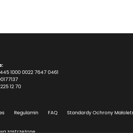
a:
1445 1000 0022 7647 0461
0177137
225 12 70
es
Regulamin
FAQ
Standardy Ochrony Małolet
wa zastrzeżone.