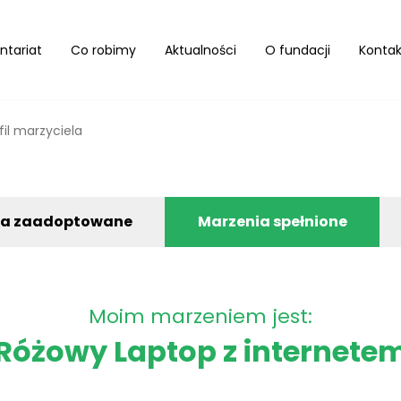
ntariat
Co robimy
Aktualności
O fundacji
Kontak
fil marzyciela
ia zaadoptowane
Marzenia spełnione
Moim marzeniem jest:
Różowy Laptop z internete