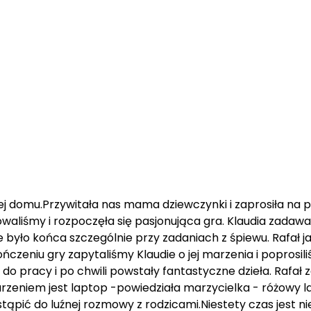
ej domu.Przywitała nas mama dziewczynki i zaprosiła na 
aliśmy i rozpoczęła się pasjonująca gra. Klaudia zadawa
 było końca szczególnie przy zadaniach z śpiewu. Rafał j
czeniu gry zapytaliśmy Klaudie o jej marzenia i poprosi
o pracy i po chwili powstały fantastyczne dzieła. Rafał zap
eniem jest laptop -powiedziała marzycielka - różowy lap
stąpić do luźnej rozmowy z rodzicami.Niestety czas jest n