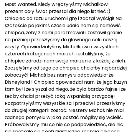
Most Wanted. Kiedy wręczyłyśmy Michałkowi
prezent cały świat przestał dla niego istnieć :)
Chłopiec od razu uruchomił grę i zaczął wyścigi! Na
szczęście po jakimś czasie udało nam się namówić
chłopca, żeby z nami porozmawiał i zostawił granie
na później i przeszłyśmy do głównego celu naszej
wizyty. Opowiedziałyśmy Michałkowi o wszystkich
czterech kategoriach marzeń i ustaliłyśmy, że
chłopiec zdradzi nam swoje marzenie z każdej z nich.
Zaczęłyśmy od tego co chłopiec chciałby najbardziej
zobaczyć! Michaś bez namysłu odpowiedział że
Disneyland ! Chłopiec opowiedział nam, że jego kuzyn
tam był i że słyszał od niego, że było bardzo fajnie i że
też by chciał przeżyć taką wspaniałą przygodę!
Rozpatrzyłyśmy wszystkie za i przeciw i przeszłyśmy
do drugiej kategorii: zostać. Niestety Michaś nie miał
żadnego pomysłu w jaką postać mógłby się wcielić.
Próbowałyśmy mu co nie co podpowiedzieć, ale nic
nie spotkało się z entuzjastyczną reakcją chłopca.