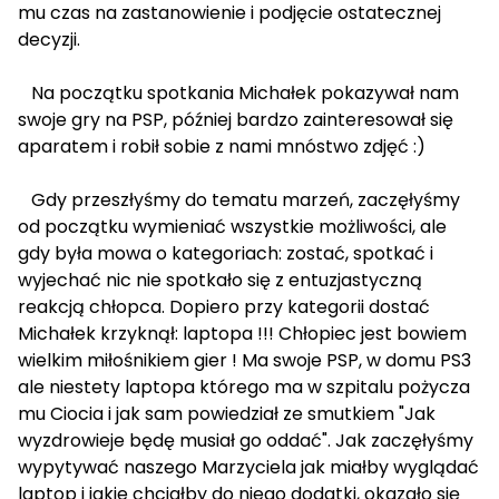
mu czas na zastanowienie i podjęcie ostatecznej
decyzji.
Na początku spotkania Michałek pokazywał nam
swoje gry na PSP, później bardzo zainteresował się
aparatem i robił sobie z nami mnóstwo zdjęć :)
Gdy przeszłyśmy do tematu marzeń, zaczęłyśmy
od początku wymieniać wszystkie możliwości, ale
gdy była mowa o kategoriach: zostać, spotkać i
wyjechać nic nie spotkało się z entuzjastyczną
reakcją chłopca. Dopiero przy kategorii dostać
Michałek krzyknął: laptopa !!! Chłopiec jest bowiem
wielkim miłośnikiem gier ! Ma swoje PSP, w domu PS3
ale niestety laptopa którego ma w szpitalu pożycza
mu Ciocia i jak sam powiedział ze smutkiem "Jak
wyzdrowieje będę musiał go oddać". Jak zaczęłyśmy
wypytywać naszego Marzyciela jak miałby wyglądać
laptop i jakie chciałby do niego dodatki, okazało się