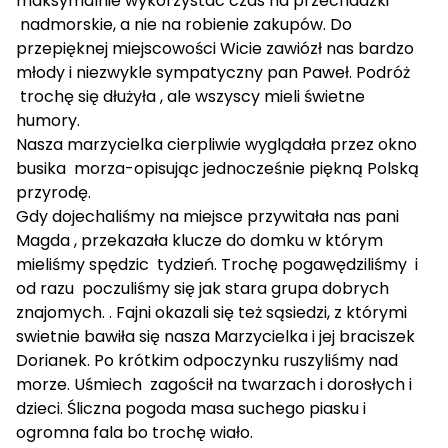
maksymalnie wykorzystac czas na przechadzki
nadmorskie, a nie na robienie zakupów. Do
przepięknej miejscowości Wicie zawiózł nas bardzo
młody i niezwykle sympatyczny pan Paweł. Podróż
trochę się dłużyła , ale wszyscy mieli świetne
humory.
Nasza marzycielka cierpliwie wyglądała przez okno
busika morza-opisując jednocześnie piękną Polską
przyrodę.
Gdy dojechaliśmy na miejsce przywitała nas pani
Magda , przekazała klucze do domku w którym
mieliśmy spędzic tydzień. Trochę pogawędziliśmy i
od razu poczuliśmy się jak stara grupa dobrych
znajomych. . Fajni okazali się też sąsiedzi, z którymi
swietnie bawiła się nasza Marzycielka i jej braciszek
Dorianek. Po krótkim odpoczynku ruszyliśmy nad
morze. Uśmiech zagościł na twarzach i dorosłych i
dzieci. Śliczna pogoda masa suchego piasku i
ogromna fala bo trochę wiało.