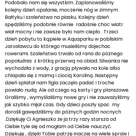
Podobało nam się wszystkim. Zaplanowaliśmy
kolejny dzień opalanie, moczenie nóg w zimnym
Bałtyku i szaleństwa na piasku. Kolejny dzień
spędziliśmy podobnie równie radośnie choc wiatr
wiał mocny i nie zawsze było nam ciepło . Trzeci
dzień pobytu to kąpiele w Aquaparku w pobliskim
Jarosławcu do którego musieliśmy dojechac
rowerami. Szaleństwo trwało od rana do póżnego
popołudnia z krótką przerwą na obiad. Silwanka nie
wychodziła z wody, z gracją pływała na kole albo
chlapała się z mamą i ciocią Karoliną .Następny
dzień spłatał nam figla zaczęło padać i troche
powiało nudą. Ale od czego są karty i gry planszowe.
Graliśmy , wymyślaliśmy nowe gry i nie zauważyliśmy
jak szybko mijał czas. Gdy dzieci poszły spac my
dorośli gawędziliśmy do póżnych godzin nocnych
.Dziękuję Ci Agnieszko że ja trzy razy starsza od
Ciebie tyle się od mogłam od Ciebie nauczyć.
Dziękuję , dzięki Tobie patrzę inaczej na wiele spraw i