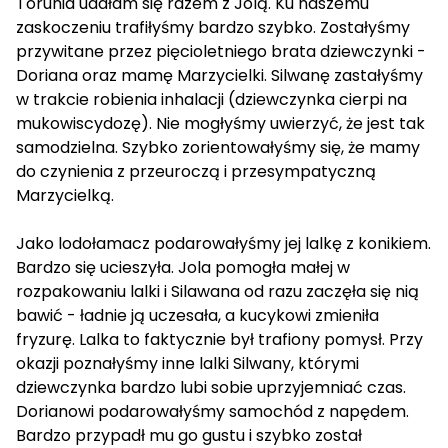
Torunia udałam się razem z Jolą. Ku naszemu
zaskoczeniu trafiłyśmy bardzo szybko. Zostałyśmy
przywitane przez pięcioletniego brata dziewczynki -
Doriana oraz mamę Marzycielki. Silwanę zastałyśmy
w trakcie robienia inhalacji (dziewczynka cierpi na
mukowiscydozę). Nie mogłyśmy uwierzyć, że jest tak
samodzielna. Szybko zorientowałyśmy się, że mamy
do czynienia z przeuroczą i przesympatyczną
Marzycielką.
Jako lodołamacz podarowałyśmy jej lalkę z konikiem.
Bardzo się ucieszyła. Jola pomogła małej w
rozpakowaniu lalki i Silawana od razu zaczęła się nią
bawić - ładnie ją uczesała, a kucykowi zmieniła
fryzurę. Lalka to faktycznie był trafiony pomysł. Przy
okazji poznałyśmy inne lalki Silwany, którymi
dziewczynka bardzo lubi sobie uprzyjemniać czas.
Dorianowi podarowałyśmy samochód z napędem.
Bardzo przypadł mu go gustu i szybko został