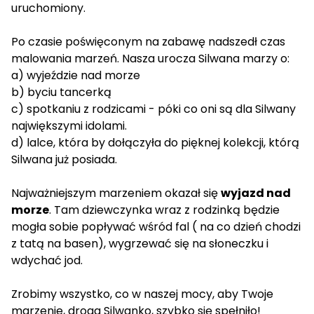
uruchomiony.
Po czasie poświęconym na zabawę nadszedł czas
malowania marzeń. Nasza urocza Silwana marzy o:
a) wyjeździe nad morze
b) byciu tancerką
c) spotkaniu z rodzicami - póki co oni są dla Silwany
największymi idolami.
d) lalce, która by dołączyła do pięknej kolekcji, którą
Silwana już posiada.
Najważniejszym marzeniem okazał się
wyjazd nad
morze
. Tam dziewczynka wraz z rodzinką będzie
mogła sobie popływać wśród fal ( na co dzień chodzi
z tatą na basen), wygrzewać się na słoneczku i
wdychać jod.
Zrobimy wszystko, co w naszej mocy, aby Twoje
marzenie, droga Silwanko, szybko się spełniło!