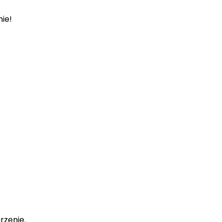
ie!
rzenie.