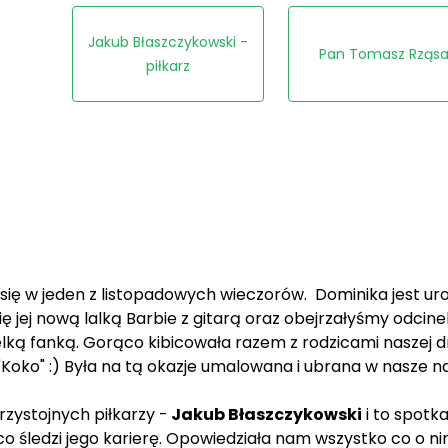
Jakub Błaszczykowski -
Pan Tomasz Rząs
piłkarz
ię w jeden z listopadowych wieczorów. Dominika jest uro
ej nową lalką Barbie z gitarą oraz obejrzałyśmy odcinek j
 wielką fanką. Gorąco kibicowała razem z rodzicami naszej 
Koko" :) Była na tą okazje umalowana i ubrana w nasze 
rzystojnych piłkarzy -
Jakub Błaszczykowski
i to spotk
o śledzi jego karierę. Opowiedziała nam wszystko co o nim