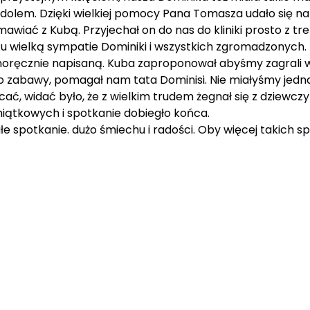
ej idolem. Dzięki wielkiej pomocy Pana Tomasza udało się 
iać z Kubą. Przyjechał on do nas do kliniki prosto z tre
elką sympatie Dominiki i wszystkich zgromadzonych. Przy
noręcznie napisaną. Kuba zaproponował abyśmy zagrali w
zabawy, pomagał nam tata Dominisi. Nie miałyśmy jednak
ać, widać było, że z wielkim trudem żegnał się z dziewczy
miątkowych i spotkanie dobiegło końca.
ałe spotkanie. dużo śmiechu i radości. Oby więcej takich sp