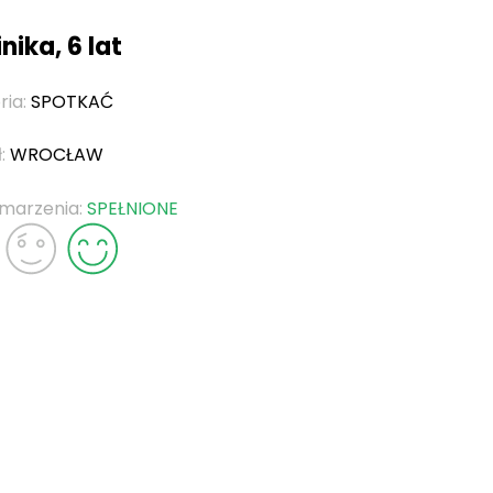
ika, 6 lat
ria:
SPOTKAĆ
ł:
WROCŁAW
 marzenia:
SPEŁNIONE