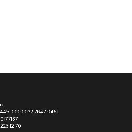
a:
1445 1000 0022 7647 0461
0177137
225 12 70