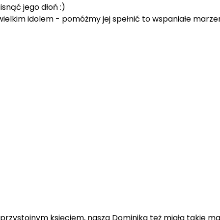
snąć jego dłoń :)
ielkim idolem - pomóżmy jej spełnić to wspaniałe marzen
przystojnym księciem, nasza Dominika też miała takie ma