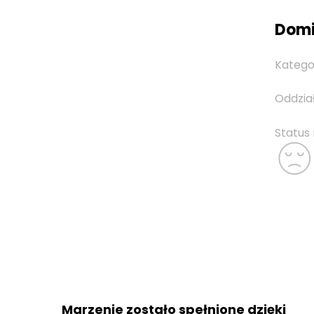
Domin
Katego
Oddzia
Status
Marzenie zostało spełnione dzięki