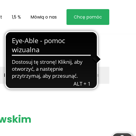
t
1,5 %
Mówią o nas
Chcę pomóc
Byli z nami
Zgłoś marzyciela
owskim