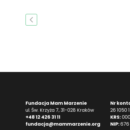
Fundacja Mam Marzenie
Nr kont
ul. Św. Krzyża 7, 31-028 Kraków
26 1050 
+48 12 426 31 11
KRS:
000
fundacja@mammarzenie.org
NIP:
676 