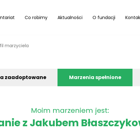
ntariat
Co robimy
Aktualności
O fundacji
Kontak
fil marzyciela
ia zaadoptowane
Marzenia spełnione
Moim marzeniem jest:
anie z Jakubem Błaszczyk