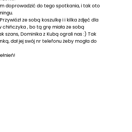
nam doprowadzić do tego spotkania, i tak oto
ningu.
wiózł ze sobą koszulkę i i kilka zdjęć dla
 chińczyka , bo tą grę miała ze sobą
 szans, Dominika z Kubą ograli nas :) Tak
nką, dał jej swój nr telefonu żeby mogła do
ełnień!