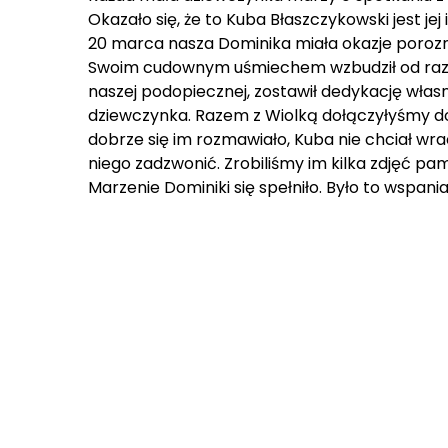
Okazało się, że to Kuba Błaszczykowski jest j
20 marca nasza Dominika miała okazje porozmaw
Swoim cudownym uśmiechem wzbudził od razu wi
naszej podopiecznej, zostawił dedykację włas
dziewczynka. Razem z Wiolką dołączyłyśmy do 
dobrze się im rozmawiało, Kuba nie chciał wrac
niego zadzwonić. Zrobiliśmy im kilka zdjęć pa
Marzenie Dominiki się spełniło. Było to wspani