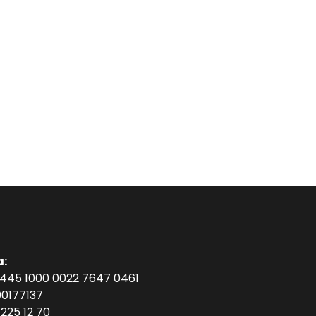
a:
1445 1000 0022 7647 0461
0177137
225 12 70