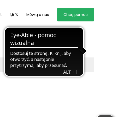
t
1,5 %
Mówią o nas
Chcę pomóc
Byli z nami
Zgłoś marzyciela