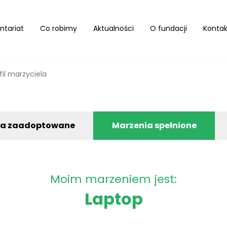
ntariat
Co robimy
Aktualności
O fundacji
Kontak
fil marzyciela
ia zaadoptowane
Marzenia spełnione
Moim marzeniem jest:
Laptop