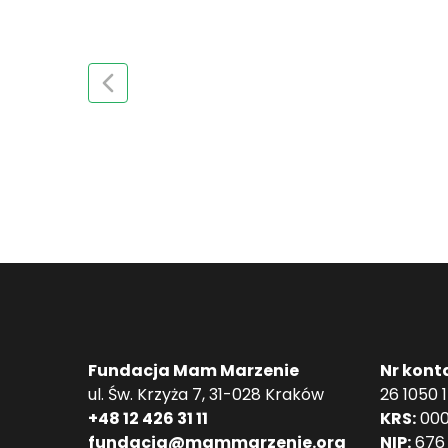
Fundacja Mam Marzenie
Nr kont
ul. Św. Krzyża 7, 31-028 Kraków
26 1050 
+48 12 426 31 11
KRS:
000
fundacja@mammarzenie.org
NIP:
676 