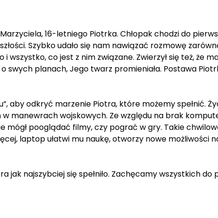
zyciela, 16-letniego Piotrka. Chłopak chodzi do pierwsz
yszłości. Szybko udało się nam nawiązać rozmowę zarówno
 wszystko, co jest z nim związane. Zwierzył się też, że m
ł o swych planach, Jego twarz promieniała. Postawa Piotrka
u”, aby odkryć marzenie Piotra, które możemy spełnić. Ż
em w manewrach wojskowych. Ze względu na brak komputer
e mógł pooglądać filmy, czy pograć w gry. Takie chwilowe
ięcej, laptop ułatwi mu naukę, otworzy nowe możliwości na
a jak najszybciej się spełniło. Zachęcamy wszystkich do 