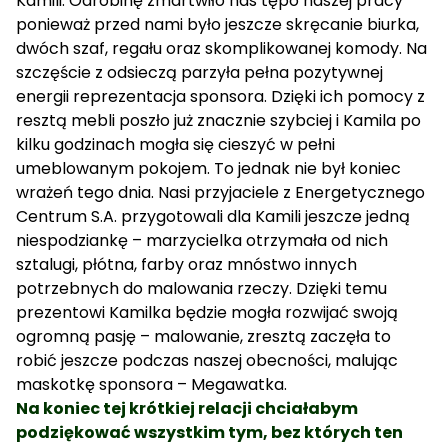
Kamili. Odrobinę zmartwiło nas tępo naszej pracy
ponieważ przed nami było jeszcze skręcanie biurka,
dwóch szaf, regału oraz skomplikowanej komody. Na
szczęście z odsieczą parzyła pełna pozytywnej
energii reprezentacja sponsora. Dzięki ich pomocy z
resztą mebli poszło już znacznie szybciej i Kamila po
kilku godzinach mogła się cieszyć w pełni
umeblowanym pokojem. To jednak nie był koniec
wrażeń tego dnia. Nasi przyjaciele z Energetycznego
Centrum S.A. przygotowali dla Kamili jeszcze jedną
niespodziankę – marzycielka otrzymała od nich
sztalugi, płótna, farby oraz mnóstwo innych
potrzebnych do malowania rzeczy. Dzięki temu
prezentowi Kamilka będzie mogła rozwijać swoją
ogromną pasję – malowanie, zresztą zaczęła to
robić jeszcze podczas naszej obecności, malując
maskotkę sponsora – Megawatka.
Na koniec tej krótkiej relacji chciałabym
podziękować wszystkim tym, bez których ten