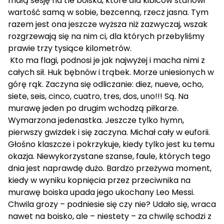
małą sesję na tle boiska, które dla kibiców stanowi
wartość samą w sobie, bezcenną, rzecz jasna. Tym
razem jest ona jeszcze wyższa niż zazwyczaj, wszak
rozgrzewają się na nim ci, dla których przebyliśmy
prawie trzy tysiące kilometrów.
Kto ma flagi, podnosi je jak najwyżej i macha nimi z
całych sił. Huk bębnów i trąbek. Morze uniesionych w
górę rąk. Zaczyna się odliczanie: diez, nueve, ocho,
siete, seis, cinco, cuatro, tres, dos, uno!!! Są. Na
murawę jeden po drugim wchodzą piłkarze.
Wymarzona jedenastka. Jeszcze tylko hymn,
pierwszy gwizdek i się zaczyna. Michał cały w euforii.
Głośno klaszcze i pokrzykuje, kiedy tylko jest ku temu
okazja. Niewykorzystane szanse, faule, których tego
dnia jest naprawdę dużo. Bardzo przeżywa moment,
kiedy w wyniku kopnięcia przez przeciwnika na
murawę boiska upada jego ukochany Leo Messi.
Chwila grozy – podniesie się czy nie? Udało się, wraca
nawet na boisko, ale – niestety – za chwilę schodzi z