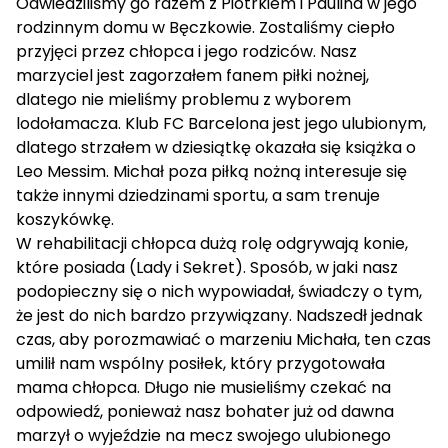
Odwiedziliśmy go razem z Piotrkiem i Paulina w jego
rodzinnym domu w Bęczkowie. Zostaliśmy ciepło
przyjęci przez chłopca i jego rodziców. Nasz
marzyciel jest zagorzałem fanem piłki nożnej,
dlatego nie mieliśmy problemu z wyborem
lodołamacza. Klub FC Barcelona jest jego ulubionym,
dlatego strzałem w dziesiątkę okazała się książka o
Leo Messim. Michał poza piłką nożną interesuje się
także innymi dziedzinami sportu, a sam trenuje
koszykówkę.
W rehabilitacji chłopca dużą rolę odgrywają konie,
które posiada (Lady i Sekret). Sposób, w jaki nasz
podopieczny się o nich wypowiadał, świadczy o tym,
że jest do nich bardzo przywiązany. Nadszedł jednak
czas, aby porozmawiać o marzeniu Michała, ten czas
umilił nam wspólny posiłek, który przygotowała
mama chłopca. Długo nie musieliśmy czekać na
odpowiedź, ponieważ nasz bohater już od dawna
marzył o wyjeździe na mecz swojego ulubionego