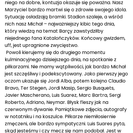
niego na dobre, kontuzja okazuje się poważna. Nasz
Marzyciel bardzo martwi się o zdrowie swojego idola.
Sytuację osładzają bramki. Stadion szaleje, a wśród
nich nasz Michał – najważniejszy kibic tego dnia,
który wiedzą na temat Barçy zawstydziłby
niejednego fana Katalończyków. Końcowy gwizdem,
uff, jest upragnione zwycięstwo.
Powoli kierujemy się do drugiego momentu
kulminacyjnego dzisiejszego dnia, na spotkanie z
piłkarzami. Nie mamy wątpliwości, jak bardzo Michał
jest szczęśliwy i podekscytowany. Jako pierwszy jego
oczom ukazuje się Jordi Alba, potem kolejno Claudio
Bravo, Ter Stegen, Jordi Masip, Sergio Busquets,
Javier Mascherano, Luis Suarez, Marc Bartra, Sergi
Roberto, Adriano, Neymar. Błysk fleszy jak na
czerwonym dywanie. Pamiątkowe zdjęcia, autografy
w notatniku i na koszulce. Piłkarze niemiłosiernie
zmęczeni, ale bardzo sympatyczni. Luis Suares pyta,
skąd jesteśmy i czy mecz się nam podobał. Jest w