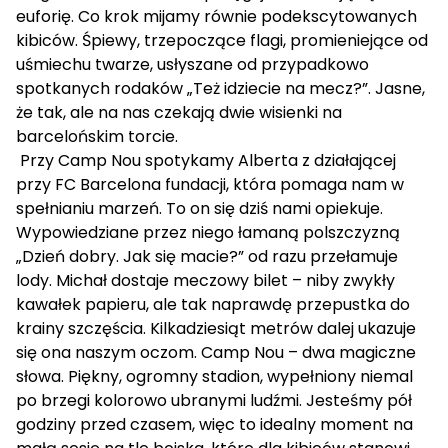
euforię. Co krok mijamy równie podekscytowanych
kibiców. Śpiewy, trzepoczące flagi, promieniejące od
uśmiechu twarze, usłyszane od przypadkowo
spotkanych rodaków „Też idziecie na mecz?”. Jasne,
że tak, ale na nas czekają dwie wisienki na
barcelońskim torcie.
Przy Camp Nou spotykamy Alberta z działającej
przy FC Barcelona fundacji, która pomaga nam w
spełnianiu marzeń. To on się dziś nami opiekuje.
Wypowiedziane przez niego łamaną polszczyzną
„Dzień dobry. Jak się macie?” od razu przełamuje
lody. Michał dostaje meczowy bilet – niby zwykły
kawałek papieru, ale tak naprawdę przepustka do
krainy szczęścia. Kilkadziesiąt metrów dalej ukazuje
się ona naszym oczom. Camp Nou – dwa magiczne
słowa. Piękny, ogromny stadion, wypełniony niemal
po brzegi kolorowo ubranymi ludźmi. Jesteśmy pół
godziny przed czasem, więc to idealny moment na