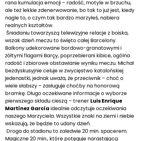
rana kumulacja emocji – radość, motyle w brzuchu,
ale też lekkie zdenerwowanie, bo tak to już jest, kiedy
nagle to, o czym tak bardzo marzyłeś, nabiera
realnych kształtów.
Śniadaniu towarzyszą telewizyjne relacje z boiska,
wszak dzień meczu to święto całej Barcelony.
Balkony udekorowane bordowo-granatowymi i
żółtymi flagami Barçy, poprzebierani kibice, ogólna
radość i zbiorowe obstawianie wyniku meczu. Michał
bezdyskusyjnie celuje w zwycięstwo katalońskiej
jedenastki, jednak uważa, że przeciwnik – choć o
wiele słabszy – zasługuje choćby na honorową
bramkę. Długo oczekiwane informacje o wyborze
pierwszego składu cieszą – trener
Luis Enrique
Martínez García
idealnie odczytuje oczekiwania
naszego Marzyciela. Wszystkie znaki na ziemi i niebie
wskazują, że będzie to udany dzień.
Droga do stadionu to zaledwie 20 min. spacerem.
Magiczne 20 min., które potęguje narastającą