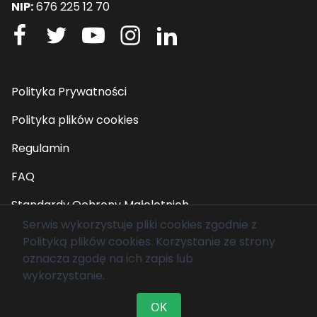
NIP:
676 225 12 70
Polityka Prywatności
Polityka plików cookies
Regulamin
FAQ
Standardy Ochrony Małoletnich
Serwis wykorzystuje pliki cookies zgodnie z
Polityką plików cookies
. Korzystanie ze strony
© 2026 Fundacja Mam Marzenie. Wszelkie prawa
oznacza zgodę na ich zapis lub
zastrzeżone.
wykorzystanie.
OK