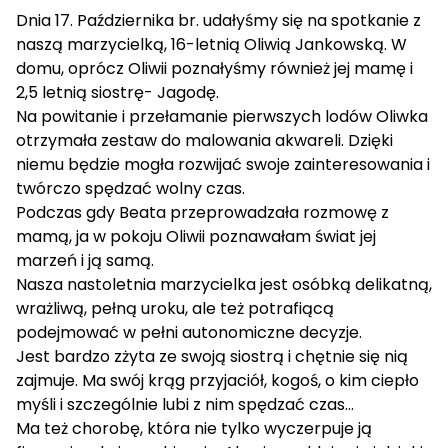
Dnia 17. Października br. udałyśmy się na spotkanie z
naszą marzycielką, 16-letnią Oliwią Jankowską. W
domu, oprócz Oliwii poznałyśmy również jej mamę i
2,5 letnią siostrę- Jagodę.
Na powitanie i przełamanie pierwszych lodów Oliwka
otrzymała zestaw do malowania akwareli. Dzięki
niemu będzie mogła rozwijać swoje zainteresowania i
twórczo spędzać wolny czas.
Podczas gdy Beata przeprowadzała rozmowę z
mamą, ja w pokoju Oliwii poznawałam świat jej
marzeń i ją samą.
Nasza nastoletnia marzycielka jest osóbką delikatną,
wrażliwą, pełną uroku, ale też potrafiącą
podejmować w pełni autonomiczne decyzje.
Jest bardzo zżyta ze swoją siostrą i chętnie się nią
zajmuje. Ma swój krąg przyjaciół, kogoś, o kim ciepło
myśli i szczególnie lubi z nim spędzać czas…
Ma też chorobę, która nie tylko wyczerpuje ją