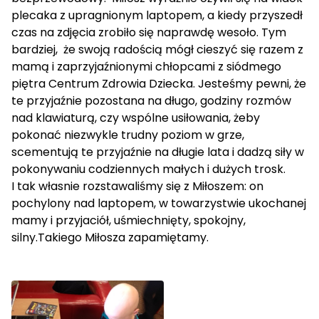
plecaka z upragnionym laptopem, a kiedy przyszedł
czas na zdjęcia zrobiło się naprawdę wesoło. Tym
bardziej, że swoją radością mógł cieszyć się razem z
mamą i zaprzyjaźnionymi chłopcami z siódmego
piętra Centrum Zdrowia Dziecka. Jesteśmy pewni, że
te przyjaźnie pozostana na długo, godziny rozmów
nad klawiaturą, czy wspólne usiłowania, żeby
pokonać niezwykle trudny poziom w grze,
scementują te przyjaźnie na długie lata i dadzą siły w
pokonywaniu codziennych małych i dużych trosk.
I tak własnie rozstawaliśmy się z Miłoszem: on
pochylony nad laptopem, w towarzystwie ukochanej
mamy i przyjaciół, uśmiechnięty, spokojny,
silny.Takiego Miłosza zapamiętamy.