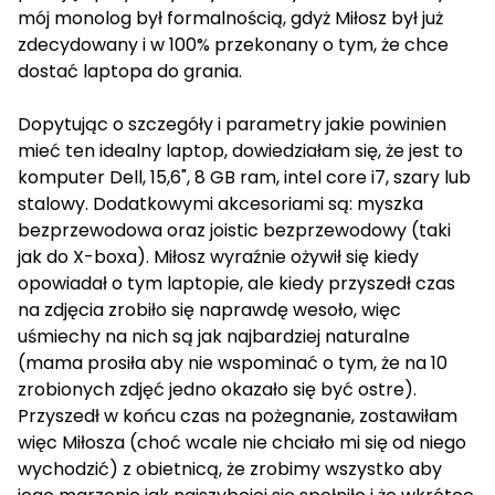
mój monolog był formalnością, gdyż Miłosz był już
zdecydowany i w 100% przekonany o tym, że chce
dostać laptopa do grania.
Dopytując o szczegóły i parametry jakie powinien
mieć ten idealny laptop, dowiedziałam się, że jest to
komputer Dell, 15,6", 8 GB ram, intel core i7, szary lub
stalowy. Dodatkowymi akcesoriami są: myszka
bezprzewodowa oraz joistic bezprzewodowy (taki
jak do X-boxa). Miłosz wyraźnie ożywił się kiedy
opowiadał o tym laptopie, ale kiedy przyszedł czas
na zdjęcia zrobiło się naprawdę wesoło, więc
uśmiechy na nich są jak najbardziej naturalne
(mama prosiła aby nie wspominać o tym, że na 10
zrobionych zdjęć jedno okazało się być ostre).
Przyszedł w końcu czas na pożegnanie, zostawiłam
więc Miłosza (choć wcale nie chciało mi się od niego
wychodzić) z obietnicą, że zrobimy wszystko aby