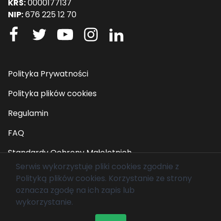
KRS:
0000177137
NIP:
676 225 12 70
Polityka Prywatności
Polityka plików cookies
Regulamin
FAQ
Standardy Ochrony Małoletnich
Serwis wykorzystuje pliki cookies zgodnie z
Polityką plików cookies
. Korzystanie ze strony
© 2026 Fundacja Mam Marzenie. Wszelkie prawa
oznacza zgodę na ich zapis lub
zastrzeżone.
wykorzystanie.