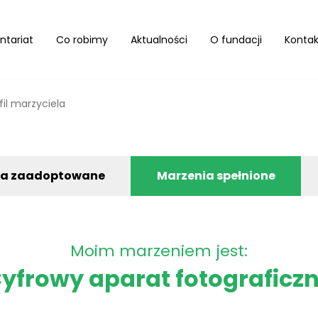
ntariat
Co robimy
Aktualności
O fundacji
Kontak
fil marzyciela
ia zaadoptowane
Marzenia spełnione
Moim marzeniem jest:
yfrowy aparat fotograficz