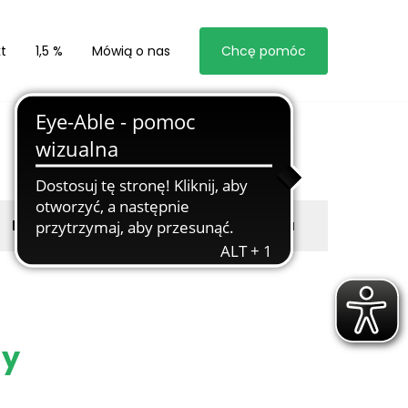
t
1,5 %
Mówią o nas
Chcę pomóc
Byli z nami
Zgłoś marzyciela
ny