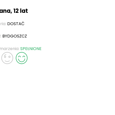
na, 12 lat
ria:
DOSTAĆ
ł:
BYDGOSZCZ
 marzenia:
SPEŁNIONE