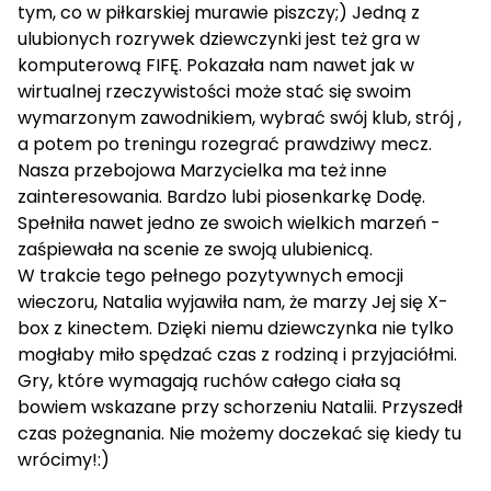
tym, co w piłkarskiej murawie piszczy;) Jedną z
ulubionych rozrywek dziewczynki jest też gra w
komputerową FIFĘ. Pokazała nam nawet jak w
wirtualnej rzeczywistości może stać się swoim
wymarzonym zawodnikiem, wybrać swój klub, strój ,
a potem po treningu rozegrać prawdziwy mecz.
Nasza przebojowa Marzycielka ma też inne
zainteresowania. Bardzo lubi piosenkarkę Dodę.
Spełniła nawet jedno ze swoich wielkich marzeń -
zaśpiewała na scenie ze swoją ulubienicą.
W trakcie tego pełnego pozytywnych emocji
wieczoru, Natalia wyjawiła nam, że marzy Jej się X-
box z kinectem. Dzięki niemu dziewczynka nie tylko
mogłaby miło spędzać czas z rodziną i przyjaciółmi.
Gry, które wymagają ruchów całego ciała są
bowiem wskazane przy schorzeniu Natalii. Przyszedł
czas pożegnania. Nie możemy doczekać się kiedy tu
wrócimy!:)