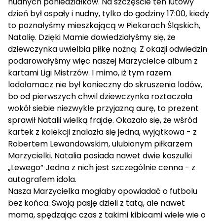
nudnych poniedziałków. Na szczęście ten lutowy
dzień był ospały i nudny, tylko do godziny 17:00, kiedy
to poznałyśmy mieszkającą w Piekarach Śląskich,
Natalię. Dzięki Mamie dowiedziałyśmy się, że
dziewczynka uwielbia piłkę nożną. Z okazji odwiedzin
podarowałyśmy więc naszej Marzycielce album z
kartami Ligi Mistrzów. I mimo, iż tym razem
lodołamacz nie był konieczny do skruszenia lodów,
bo od pierwszych chwil dziewczynka roztaczała
wokół siebie niezwykle przyjazną aurę, to prezent
sprawił Natalii wielką frajdę. Okazało się, że wśród
kartek z kolekcji znalazła się jedna, wyjątkowa - z
Robertem Lewandowskim, ulubionym piłkarzem
Marzycielki. Natalia posiada nawet dwie koszulki
„Lewego” Jedna z nich jest szczególnie cenna - z
autografem idola.
Nasza Marzycielka mogłaby opowiadać o futbolu
bez końca. Swoją pasję dzieli z tatą, ale nawet
mama, spędzając czas z takimi kibicami wiele wie o