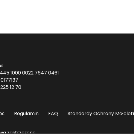
a:
1445 1000 0022 7647 0461
0177137
225 12 70
es
Regulamin
FAQ
Standardy Ochrony Małolet
wa zastrzeżone.