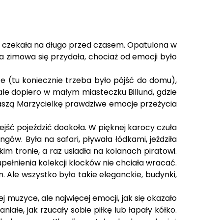
 czekała na długo przed czasem. Opatulona w
ka zimowa się przydała, chociaż od emocji było
e (tu koniecznie trzeba było pójść do domu),
 ale dopiero w małym miasteczku Billund, gdzie
a naszą Marzycielkę prawdziwe emocje przeżycia
wejść pojeździć dookoła. W pięknej karocy czuła
gów. Była na safari, pływała łódkami, jeździła
im tronie, a raz usiadła na kolanach piratowi.
upełnienia kolekcji klocków nie chciała wracać.
 Ale wszystko było takie eleganckie, budynki,
 muzyce, ale najwięcej emocji, jak się okazało
iałe, jak rzucały sobie piłkę lub łapały kółko.