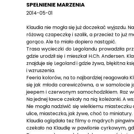
SPEŁNIENIE MARZENIA
2014-05-01
Klaudia nie mogła się już doczekać wyjazdu
różową czapeczkę i szalik, a przecież to już 
gorąco. Ale to miało dopiero nastąpić.
Trasa wycieczki do Legolandu prowadziła prz
gdzie urodził się i mieszkał H.Ch. Andersen. 
znajduje się Legoland i gdzie żywa, błękitna 
i wzruszenia.
Feeria kolorów, na to najbardziej reagowała Kl
się jak młoda carewiczówna, a w samolocie jak
jeepem i czerwonym samochodzikiem. Raz weszła
Na jednej ławce czekały na nią koleżanki. A ws
Nie mogła nadziwić się wielkiemu miasteczku 
ulice, miasteczka, jak żywe, choć to miniatury.
Klaudia oglądała tez filmy o mądrych pingwina
czekało na Klaudię w pawilonie cyrkowym, gdzie