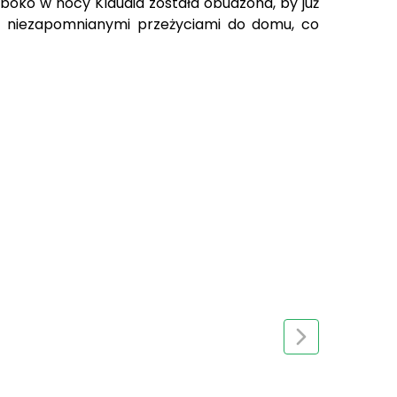
ęboko w nocy Klaudia została obudzona, by już
z niezapomnianymi przeżyciami do domu, co