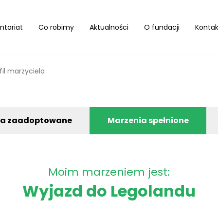
ntariat
Co robimy
Aktualności
O fundacji
Kontak
fil marzyciela
ia zaadoptowane
Marzenia spełnione
Moim marzeniem jest:
Wyjazd do Legolandu