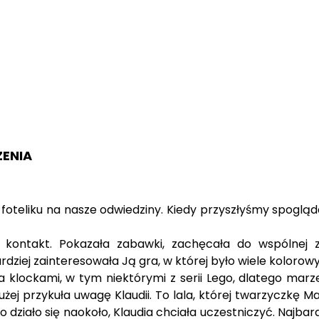
ZENIA
m foteliku na nasze odwiedziny. Kiedy przyszłyśmy spogl
 kontakt. Pokazała zabawki, zachęcała do wspólnej
rdziej zainteresowała Ją gra, w której było wiele kolorow
 klockami, w tym niektórymi z serii Lego, dlatego marzeni
łużej przykuła uwagę Klaudii. To lala, której twarzyczkę
działo się naokoło, Klaudia chciała uczestniczyć. Najbardz