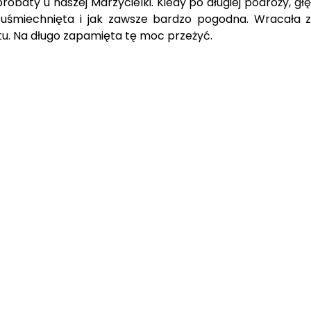
obaty u naszej Marzycielki. Kiedy po długiej podróży, gł
, uśmiechnięta i jak zawsze bardzo pogodna. Wracała 
. Na długo zapamięta tę moc przeżyć.