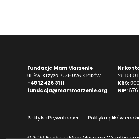
Fundacja Mam Marzenie
Nr kont
ul. Św. Krzyża 7, 31-028 Kraków
26 1050 
+48 12 426 31 11
KRS:
000
fundacja@mammarzenie.org
NIP:
676 
Polityka Prywatności
Polityka plików cooki
© 2026 Fundacja Mam Marzenie. Wszelkie pra