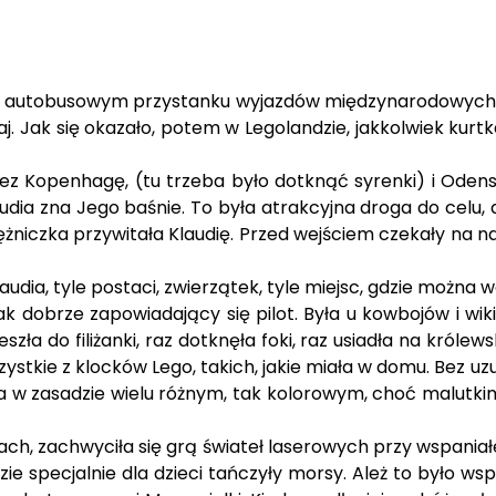
. Na autobusowym przystanku wyjazdów międzynarodowych
maj. Jak się okazało, potem w Legolandzie, jakkolwiek kurt
ez Kopenhagę, (tu trzeba było dotknąć syrenki) i Odens
Klaudia zna Jego baśnie. To była atrakcyjna droga do celu,
księżniczka przywitała Klaudię. Przed wejściem czekały n
audia, tyle postaci, zwierzątek, tyle miejsc, gdzie można 
 dobrze zapowiadający się pilot. Była u kowbojów i wikin
 do filiżanki, raz dotknęła foki, raz usiadła na królewsk
zystkie z klocków Lego, takich, jakie miała w domu. Bez uz
a w zasadzie wielu różnym, tak kolorowym, choć malutkim.
ch, zachwyciła się grą świateł laserowych przy wspaniałej
 specjalnie dla dzieci tańczyły morsy. Ależ to było wspan