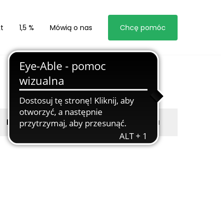
t
1,5 %
Mówią o nas
Chcę pomóc
Byli z nami
Zgłoś marzyciela