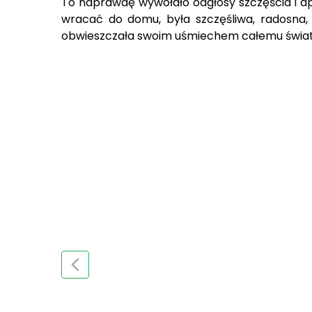
To naprawdę wywołało odgłosy szczęścia i apr
wracać do domu, była szczęśliwa, radosna
obwieszczała swoim uśmiechem całemu światu