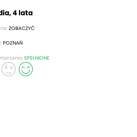
ia, 4 lata
ria:
ZOBACZYĆ
ł:
POZNAŃ
 marzenia:
SPEŁNIONE