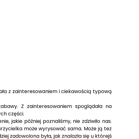
ądała z zainteresowaniem i ciekawością typową
 zabawy. Z zainteresowaniem spoglądała na
ych części.
e, jakie później poznaliśmy, nie zdziwiło nas.
 Marzycielka może wyrysować sama. Może ją tez
iej zadowolona była, jak znalazła się u którejś