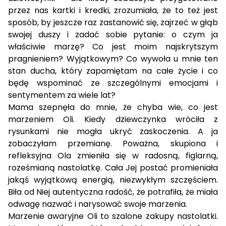
przez nas kartki i kredki, zrozumiała, że to też jest
sposób, by jeszcze raz zastanowić się, zajrzeć w głąb
swojej duszy i zadać sobie pytanie: o czym ja
właściwie marzę? Co jest moim najskrytszym
pragnieniem? Wyjątkowym? Co wywoła u mnie ten
stan ducha, który zapamiętam na całe życie i co
będę wspominać ze szczególnymi emocjami i
sentymentem za wiele lat?
Mama szepnęła do mnie, że chyba wie, co jest
marzeniem Oli. Kiedy dziewczynka wróciła z
rysunkami nie mogła ukryć zaskoczenia. A ja
zobaczyłam przemianę. Poważna, skupiona i
refleksyjna Ola zmieniła się w radosną, figlarną,
roześmianą nastolatkę. Cała Jej postać promieniała
jakąś wyjątkową energią, niezwykłym szczęściem.
Biła od Niej autentyczna radość, że potrafiła, że miała
odwagę nazwać i narysować swoje marzenia.
Marzenie awaryjne Oli to szalone zakupy nastolatki.