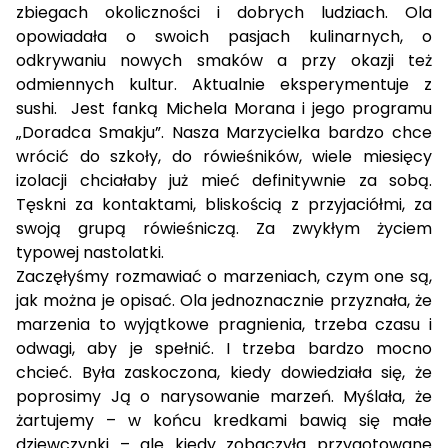
zbiegach okoliczności i dobrych ludziach. Ola
opowiadała o swoich pasjach kulinarnych, o
odkrywaniu nowych smaków a przy okazji też
odmiennych kultur. Aktualnie eksperymentuje z
sushi. Jest fanką Michela Morana i jego programu
„Doradca Smakju”. Nasza Marzycielka bardzo chce
wrócić do szkoły, do rówieśników, wiele miesięcy
izolacji chciałaby już mieć definitywnie za sobą.
Tęskni za kontaktami, bliskością z przyjaciółmi, za
swoją grupą rówieśniczą. Za zwykłym życiem
typowej nastolatki.
Zaczęłyśmy rozmawiać o marzeniach, czym one są,
jak można je opisać. Ola jednoznacznie przyznała, że
marzenia to wyjątkowe pragnienia, trzeba czasu i
odwagi, aby je spełnić. I trzeba bardzo mocno
chcieć. Była zaskoczona, kiedy dowiedziała się, że
poprosimy Ją o narysowanie marzeń. Myślała, że
żartujemy – w końcu kredkami bawią się małe
dziewczynki – ale kiedy zobaczyła przygotowane