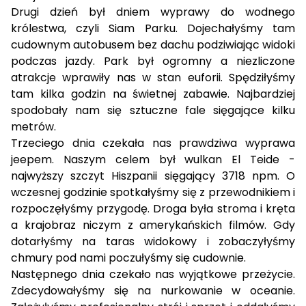
Drugi dzień był dniem wyprawy do wodnego
królestwa, czyli Siam Parku. Dojechałyśmy tam
cudownym autobusem bez dachu podziwiając widoki
podczas jazdy. Park był ogromny a niezliczone
atrakcje wprawiły nas w stan euforii. Spędziłyśmy
tam kilka godzin na świetnej zabawie. Najbardziej
spodobały nam się sztuczne fale sięgające kilku
metrów.
Trzeciego dnia czekała nas prawdziwa wyprawa
jeepem. Naszym celem był wulkan El Teide -
najwyższy szczyt Hiszpanii sięgający 3718 npm. O
wczesnej godzinie spotkałyśmy się z przewodnikiem i
rozpoczęłyśmy przygodę. Droga była stroma i kręta
a krajobraz niczym z amerykańskich filmów. Gdy
dotarłyśmy na taras widokowy i zobaczyłyśmy
chmury pod nami poczułyśmy się cudownie.
Następnego dnia czekało nas wyjątkowe przeżycie.
Zdecydowałyśmy się na nurkowanie w oceanie.