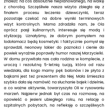
znaleźć na coś absolutnie nieplanowanego, na walkę
z chorobą. Szczęśliwie nasza wizyta zbiegła się z
finałem procesu leczenia dziewczynki, teraz
pozostaje czekać na dobre wyniki terminowych
wizyt kontrolnych. Mama zdradziła nam, że Ola
oprócz pasji kulinarnych, interesuje się modą i
stylizacją. Uznałyśmy, że dobrym pomysłem na
lodołamacz będą kosmetyki. I faktycznie pomysł się
sprawdził, neonowy lakier do paznokci i cienie do
powiek wyraźnie poprawiły humor naszej Marzycielki.
W domu przywitała nas cała rodzina w komplecie, z
uroczą i rezolutną 5-letnią Łucją, która od razu
wiedziała, dla kogo mamy pęk balonów i że płyta z
bajkami jest też prezentem dla Niej. Mała śmieszka
szybko dała się namówić na słuchanie bajek i dzielnie,
a co ważne aktywnie, towarzyszyła Oli w rysowaniu
marzeń. Najpierw jednak był czas na rozmowę, na
opowieść o jesieni ubiegłego roku, na relację o
szpitalnych pobytach, na refleksję o szczęśliwych