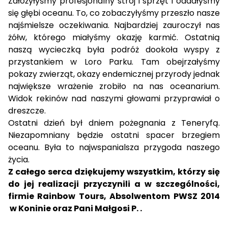
Założyłyśmy profesjonalny strój i sprzęt i oddałyśmy
się głębi oceanu. To, co zobaczyłyśmy przeszło nasze
najśmielsze oczekiwania. Najbardziej zauroczył nas
żółw, którego miałyśmy okazję karmić. Ostatnią
naszą wycieczką była podróż dookoła wyspy z
przystankiem w Loro Parku. Tam obejrzałyśmy
pokazy zwierząt, okazy endemicznej przyrody jednak
największe wrażenie zrobiło na nas oceanarium.
Widok rekinów nad naszymi głowami przyprawiał o
dreszcze.
Ostatni dzień był dniem pożegnania z Teneryfą.
Niezapomniany będzie ostatni spacer brzegiem
oceanu. Była to najwspanialsza przygoda naszego
życia.
Z całego serca dziękujemy wszystkim, którzy się
do jej realizacji przyczynili a w szczególności,
firmie Rainbow Tours, Absolwentom PWSZ 2014
w Koninie oraz Pani Małgosi P. .