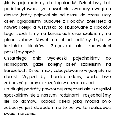
,kiedy p
ojechaliśmy do Legolandu! Dzieci były tak
podekscytowane ,że nawet nie zwracały uwagi na
deszcz ,który pojawiał się od czasu do czasu. Cały
dzień oglądaliśmy budowle z klocków, zwierzęta a
nawet kolejki a wszystko to zbudowane z klocków
Lego. Jeździliśmy na karuzelach oraz szaleliśmy na
placu zabaw. Nawet na obiad jedliśmy frytki w
kształcie klocków. Zmęczeni ale zadowoleni
poszliśmy spać.
Ostatniego dnia wycieczki pojechaliśmy do
Hansaparku gdzie kolejny dzień szaleliśmy na
karuzelach. Dzieci miały zdecydowanie więcej siły niż
dorośli. Wyjazd był bardzo udany, warto było
zobaczyć promyki szczęścia w oczach dzieci.
Po długiej podróży powrotnej zmęczeni ale szczęśliwi
spotkaliśmy się z naszymi rodzinami i rozjechaliśmy
się do domów. Radość dzieci jaką można było
zobaczyć jest dowodem na to ,że warto realizować
swoje marzenia.