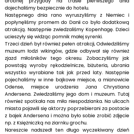
drobnej przygody na trasie pierwszego dnia
dojechaliśmy bezpiecznie do hotelu.
Następnego dnia rano wyruszyliśmy z Niemiec i
popłynęliśmy promem do Danii co było dodatkową
atrakcją. Następnie zwiedzaliśmy Kopenhagę. Dzieci
ucieszyły się widząc pomnik małej syrenki.
Trzeci dzień był również pełen atrakcji, Odwiedziliśmy
muzeum łodzi wikingów, gdzie odbywał się również
zjazd miłośników tego okresu. Zobaczyliśmy jak
powstają wyroby rękodzielnicze, biżuteria, ubrania
wszystko wyrabiane tak jak przed laty. Następnie
pojechaliśmy w inne bajkowe miejsce, a mianowicie
Odense, miejsce urodzenia Jana Chrystiana
Andersena. Zwiedzaliśmy jego dom i muzeum. Tutaj
również spotkała nas miła niespodzianka. Na ulicach
miasta pojawili się aktorzy poprzebierani za postacie
z bajek Andersena i można było sobie zrobić zdjęcie
np. z Księżniczką na ziarnku grochu.
Nareszcie nadszedł ten długo wyczekiwany dzień