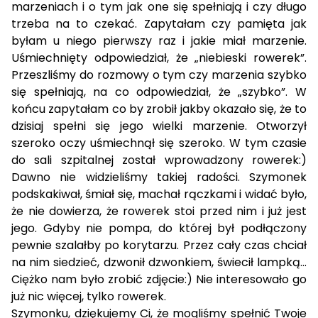
marzeniach i o tym jak one się spełniają i czy długo
trzeba na to czekać. Zapytałam czy pamięta jak
byłam u niego pierwszy raz i jakie miał marzenie.
Uśmiechnięty odpowiedział, że „niebieski rowerek”.
Przeszliśmy do rozmowy o tym czy marzenia szybko
się spełniają, na co odpowiedział, że „szybko”. W
końcu zapytałam co by zrobił jakby okazało się, że to
dzisiaj spełni się jego wielki marzenie. Otworzył
szeroko oczy uśmiechnął się szeroko. W tym czasie
do sali szpitalnej został wprowadzony rowerek:)
Dawno nie widzieliśmy takiej radości. Szymonek
podskakiwał, śmiał się, machał rączkami i widać było,
że nie dowierza, że rowerek stoi przed nim i już jest
jego. Gdyby nie pompa, do której był podłączony
pewnie szalałby po korytarzu. Przez cały czas chciał
na nim siedzieć, dzwonił dzwonkiem, świecił lampką…
Ciężko nam było zrobić zdjęcie:) Nie interesowało go
już nic więcej, tylko rowerek.
Szymonku, dziękujemy Ci, że mogliśmy spełnić Twoje