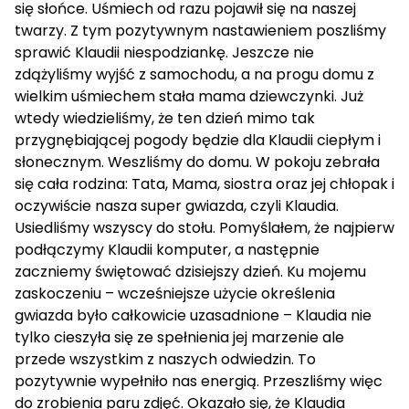
się słońce. Uśmiech od razu pojawił się na naszej
twarzy. Z tym pozytywnym nastawieniem poszliśmy
sprawić Klaudii niespodziankę. Jeszcze nie
zdążyliśmy wyjść z samochodu, a na progu domu z
wielkim uśmiechem stała mama dziewczynki. Już
wtedy wiedzieliśmy, że ten dzień mimo tak
przygnębiającej pogody będzie dla Klaudii ciepłym i
słonecznym. Weszliśmy do domu. W pokoju zebrała
się cała rodzina: Tata, Mama, siostra oraz jej chłopak i
oczywiście nasza super gwiazda, czyli Klaudia.
Usiedliśmy wszyscy do stołu. Pomyślałem, że najpierw
podłączymy Klaudii komputer, a następnie
zaczniemy świętować dzisiejszy dzień. Ku mojemu
zaskoczeniu – wcześniejsze użycie określenia
gwiazda było całkowicie uzasadnione – Klaudia nie
tylko cieszyła się ze spełnienia jej marzenie ale
przede wszystkim z naszych odwiedzin. To
pozytywnie wypełniło nas energią. Przeszliśmy więc
do zrobienia paru zdjęć. Okazało się, że Klaudia