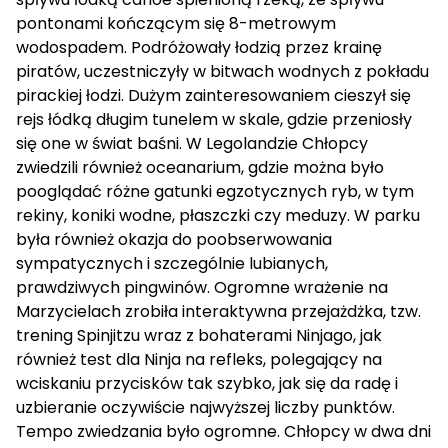
pontonami kończącym się 8-metrowym
wodospadem. Podróżowały łodzią przez krainę
piratów, uczestniczyły w bitwach wodnych z pokładu
pirackiej łodzi. Dużym zainteresowaniem cieszył się
rejs łódką długim tunelem w skale, gdzie przeniosły
się one w świat baśni. W Legolandzie Chłopcy
zwiedzili również oceanarium, gdzie można było
pooglądać różne gatunki egzotycznych ryb, w tym
rekiny, koniki wodne, płaszczki czy meduzy. W parku
była również okazja do poobserwowania
sympatycznych i szczególnie lubianych,
prawdziwych pingwinów. Ogromne wrażenie na
Marzycielach zrobiła interaktywna przejażdżka, tzw.
trening Spinjitzu wraz z bohaterami Ninjago, jak
również test dla Ninja na refleks, polegający na
wciskaniu przycisków tak szybko, jak się da radę i
uzbieranie oczywiście najwyższej liczby punktów.
Tempo zwiedzania było ogromne. Chłopcy w dwa dni