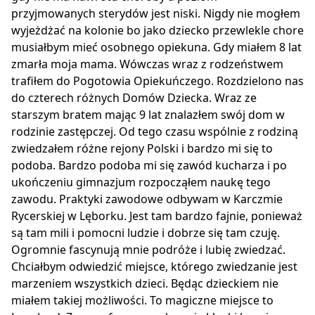
przyjmowanych sterydów jest niski. Nigdy nie mogłem
wyjeżdżać na kolonie bo jako dziecko przewlekle chore
musiałbym mieć osobnego opiekuna. Gdy miałem 8 lat
zmarła moja mama. Wówczas wraz z rodzeństwem
trafiłem do Pogotowia Opiekuńczego. Rozdzielono nas
do czterech różnych Domów Dziecka. Wraz ze
starszym bratem mając 9 lat znalazłem swój dom w
rodzinie zastępczej. Od tego czasu wspólnie z rodziną
zwiedzałem różne rejony Polski i bardzo mi się to
podoba. Bardzo podoba mi się zawód kucharza i po
ukończeniu gimnazjum rozpocząłem naukę tego
zawodu. Praktyki zawodowe odbywam w Karczmie
Rycerskiej w Lęborku. Jest tam bardzo fajnie, ponieważ
są tam mili i pomocni ludzie i dobrze się tam czuję.
Ogromnie fascynują mnie podróże i lubię zwiedzać.
Chciałbym odwiedzić miejsce, którego zwiedzanie jest
marzeniem wszystkich dzieci. Będąc dzieckiem nie
miałem takiej możliwości. To magiczne miejsce to