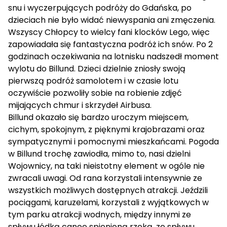
snu i wyczerpujących podróży do Gdańska, po
dzieciach nie było widać niewyspania ani zmęczenia.
Wszyscy Chłopcy to wielcy fani klocków Lego, więc
zapowiadała się fantastyczna podróż ich snów. Po 2
godzinach oczekiwania na lotnisku nadszedł moment
wylotu do Billund. Dzieci dzielnie zniosły swoją
pierwszą podróż samolotem i w czasie lotu
oczywiście pozwoliły sobie na robienie zdjęć
mijających chmur i skrzydeł Airbusa.
Billund okazało się bardzo uroczym miejscem,
cichym, spokojnym, z pięknymi krajobrazami oraz
sympatycznymi i pomocnymi mieszkańcami. Pogoda
w Billund trochę zawiodła, mimo to, nasi dzielni
Wojownicy, na taki nieistotny element w ogóle nie
zwracali uwagi. Od rana korzystali intensywnie ze
wszystkich możliwych dostępnych atrakcji. Jeździli
pociągami, karuzelami, korzystali z wyjątkowych w
tym parku atrakcji wodnych, między innymi ze
spływu łódką canoe spienioną rzeką, ze spływu