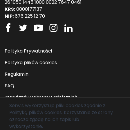
26 1050 1445 1000 0022 7647 0461
KRS:
0000177137
NIP:
676 225 12 70
Polityka Prywatności
Polityka plików cookies
Regulamin
FAQ
Standardy Ochrony Małoletnich
Serwis wykorzystuje pliki cookies zgodnie z
Polityką plików cookies
. Korzystanie ze strony
© 2026 Fundacja Mam Marzenie. Wszelkie prawa
oznacza zgodę na ich zapis lub
zastrzeżone.
wykorzystanie.