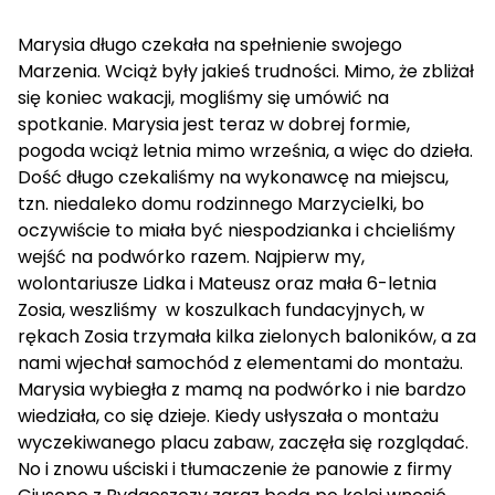
Marysia długo czekała na spełnienie swojego
Marzenia. Wciąż były jakieś trudności. Mimo, że zbliżał
się koniec wakacji, mogliśmy się umówić na
spotkanie. Marysia jest teraz w dobrej formie,
pogoda wciąż letnia mimo września, a więc do dzieła.
Dość długo czekaliśmy na wykonawcę na miejscu,
tzn. niedaleko domu rodzinnego Marzycielki, bo
oczywiście to miała być niespodzianka i chcieliśmy
wejść na podwórko razem. Najpierw my,
wolontariusze Lidka i Mateusz oraz mała 6-letnia
Zosia, weszliśmy w koszulkach fundacyjnych, w
rękach Zosia trzymała kilka zielonych baloników, a za
nami wjechał samochód z elementami do montażu.
Marysia wybiegła z mamą na podwórko i nie bardzo
wiedziała, co się dzieje. Kiedy usłyszała o montażu
wyczekiwanego placu zabaw, zaczęła się rozglądać.
No i znowu uściski i tłumaczenie że panowie z firmy