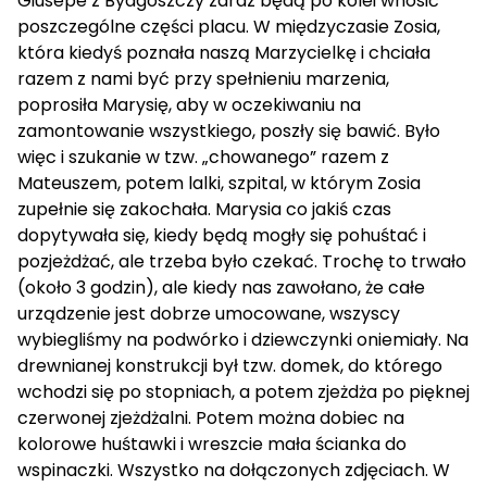
Giusepe z Bydgoszczy zaraz będą po kolei wnosić
poszczególne części placu. W międzyczasie Zosia,
która kiedyś poznała naszą Marzycielkę i chciała
razem z nami być przy spełnieniu marzenia,
poprosiła Marysię, aby w oczekiwaniu na
zamontowanie wszystkiego, poszły się bawić. Było
więc i szukanie w tzw. „chowanego” razem z
Mateuszem, potem lalki, szpital, w którym Zosia
zupełnie się zakochała. Marysia co jakiś czas
dopytywała się, kiedy będą mogły się pohuśtać i
pozjeżdżać, ale trzeba było czekać. Trochę to trwało
(około 3 godzin), ale kiedy nas zawołano, że całe
urządzenie jest dobrze umocowane, wszyscy
wybiegliśmy na podwórko i dziewczynki oniemiały. Na
drewnianej konstrukcji był tzw. domek, do którego
wchodzi się po stopniach, a potem zjeżdża po pięknej
czerwonej zjeżdżalni. Potem można dobiec na
kolorowe huśtawki i wreszcie mała ścianka do
wspinaczki. Wszystko na dołączonych zdjęciach. W