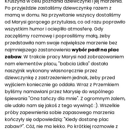
Kruszyna w celu poznania dziewczynki i jej marzenia.
Po przyjeździe zastaliśmy dziewczynkę razem z
mamą w domu. Na przywitanie wszyscy dostaliśmy
od Marysi gorącego przytulasa, co od razu poprawiło
wszystkim humor i ociepliło atmosferę. Gdy
zaczęliśmy rozmowę i poprosiliśmy małą, żeby
przedstawiła nam swoje największe marzenie bez
najmniejszego zastanowienia
wybór padł na plac
zabaw
. W trakcie pracy Marysi nad zobrazowaniem
nam elementów placu, "babcia Lidka" dostała
naszyjnik wykonany własnoręcznie przez
dziewczynkę z zastrzeżeniem jednak, żeby przed
wyjściem koniecznie go oddała. Wraz z Przemkiem
byliśmy namawiani przez Marysię do wspólnego
śpiewania "Ona tańczy dla mnie". Z ogromnym żalem,
ale udało nam się jakoś z tego wywinąć :). Wszelkie
próby zapewnienia sobie zapasowego marzenia
kończyły się odpowiedzią: "Kiedy dostanę plac
zabaw?". Cóż, nie ma lekko. Po krótkiej rozmowie z