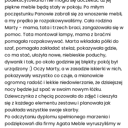
podekscytowana i nie mogła się doczekać aż jej
piękne meble będą stały w pokoju. Po miłym
poczęstunku Panowie zabrali się za wnoszenie mebli,
a my prędko je rozpakowywaliśmy. Cała rodzina
Marty - mama, tata i trzech braci, zangażowała się w
pomoc. Tata montował lampy, mama z braćmi
pomagała rozpakowywać. Marta wkładała półki do
szaf, pomagała zakładać stelaż, pokazywała gdzie,
co ma stać, ułożyła nowe, niebieskie poduchy,
dywanik i tak, po około godzinie jej błękity pokój był
urządzony :) Oczy Marty, a w zasadzie iskierki w nich,
pokazywały wszystko co czuje, a mianowicie
ogromną radość i lekkie niedowierzanie, że dzisiejszej
nocy będzie już spać w swoim nowym łóżku.
Dziewczynka z chęcią pozowała do zdjęć i cieszyła
się z każdego elementu zestawu i planowała jak
poukłada wszystkie swoje skarby.
Po odczytaniu dyplomu spełnionego marzenia i
podziękowań dla firmy Agata Meble wyruszyliśmy w