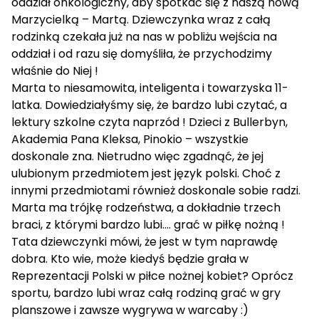
oddział onkologiczny, aby spotkać się z naszą nową
Marzycielką – Martą. Dziewczynka wraz z całą
rodzinką czekała już na nas w pobliżu wejścia na
oddział i od razu się domyśliła, że przychodzimy
właśnie do Niej !
Marta to niesamowita, inteligenta i towarzyska 11-
latka. Dowiedziałyśmy się, że bardzo lubi czytać, a
lektury szkolne czyta naprzód ! Dzieci z Bullerbyn,
Akademia Pana Kleksa, Pinokio – wszystkie
doskonale zna. Nietrudno więc zgadnąć, że jej
ulubionym przedmiotem jest język polski. Choć z
innymi przedmiotami również doskonale sobie radzi.
Marta ma trójkę rodzeństwa, a dokładnie trzech
braci, z którymi bardzo lubi…. grać w piłkę nożną !
Tata dziewczynki mówi, że jest w tym naprawdę
dobra. Kto wie, może kiedyś będzie grała w
Reprezentacji Polski w piłce nożnej kobiet? Oprócz
sportu, bardzo lubi wraz całą rodziną grać w gry
planszowe i zawsze wygrywa w warcaby :)