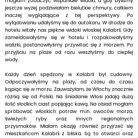
mogłam zobaczyć wspaniałe widoki, a gdy byliśmy
jeszcze wyżej podziwiałam bielutkie chmury, całkiem
inaczej wyglądające z tej perspektywy. Po
wylądowaniu udałyśmy się do autokaru. W drodze do
hotelu witały nas piękne widoki włoskiej Kalabrii. Gdy
zameldowałyśmy się w hotelu i rozpakowałyśmy
walizki, postanowiłyśmy przywitać się z morzem. Po
przyjściu na plaże od razu weszłyśmy do ciepłej
wody.
Każdy dzień spędzony w Kalabrii był cudowny.
Odpoczywałyśmy na plaży, od czasu do czasu
kąpiąc się w morzu. Zauważyłam, że Włochy znacznie
różnią się od Polski. Na śniadanie Włosi jadają dużą
ilość słodkich ciast popijając kawą. Na obiad mogłam
spróbować włoskich potraw m.in. owoców morza,
świeżych ryby oraz innych regionalnych
przysmaków. Miałam okazję również przyjrzeć się
mieszkańcom Kalabrii z bliska. Są to otwarci oraz