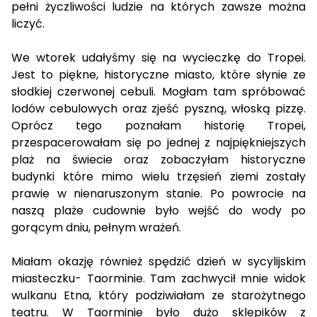
pełni życzliwości ludzie na których zawsze można
liczyć.
We wtorek udałyśmy się na wycieczkę do Tropei.
Jest to piękne, historyczne miasto, które słynie ze
słodkiej czerwonej cebuli. Mogłam tam spróbować
lodów cebulowych oraz zjeść pyszną, włoską pizzę.
Oprócz tego poznałam historię Tropei,
przespacerowałam się po jednej z najpiękniejszych
plaż na świecie oraz zobaczyłam historyczne
budynki które mimo wielu trzęsień ziemi zostały
prawie w nienaruszonym stanie. Po powrocie na
naszą plaże cudownie było wejść do wody po
gorącym dniu, pełnym wrażeń.
Miałam okazję również spędzić dzień w sycylijskim
miasteczku- Taorminie. Tam zachwycił mnie widok
wulkanu Etna, który podziwiałam ze starożytnego
teatru. W Taorminie było dużo sklepików z