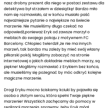
nasz drobny prezent dla niego w postaci zestawu dla
detektywa był strzałem w dziesiątkę! Bardzo miło
nam się rozmawiało, aż w końcu musiało paść
najważniejsze pytanie o największe na świecie
marzenie. Nie musieliśmy długo czekać na
odpowiedź,ponieważ Eryk od zawsze marzył o
meblach do swojego pokoju z motywnem FC
Barcelony. Chłopiec twierdził ,że nie ma innych
marzeń, tak bardzo mu zależy by mieć swój własny
piłkarski pokój. Mogliśmy zobaczyć na stronie
internetowej o jakich dokładnie meblach marzy, są
piękne! Mogliśmy rozmawiać z Erykiem bez końca,
ale musieliśmy się pożegnać by móc odkryć kolejne
magiczne marzenie.
Drogi Eryku mocno ściskamy kciuki by pojawiła się
osoba o złotym sercu, która spełni Twoje piękne
marzenie! Wszystkich zachęcamy do pomocy w
realizacji marzenia, sprawmy ,żeby Eryk mógł