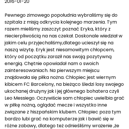
2016-01-20
Pewnego zimowego popołudnia wybraliśmy się do
szpitala z misją odkrycia kolejnego marzenia. Tym
razem mieliśmy zaszczyt poznać Eryka, który z
niecierpliwością na nas czekał. Doskonale wiedział w
jakim celu przyjechaliśmy,dlatego ucieszył się na
naszą wizytę. Eryk jest niesamowitym chłopcem,
który od początku zaraził nas swoją pozytywną
energią. Chętnie opowiadał nam o swoich
zainteresowaniach. Na pierwszym miejscu
znajdowała się piłka nożna. Chłopiec jest wiernym
kibicem FC Barcelony, na bieżąco śledzi losy swojego
ukochanej drużyny jak i jej głównego bohatera czyli
Leo Messiego. Oczywiście sam chłopiec uwielbia grać
w piłkę nożną, oglądać mecze i wszystko inne
związane z hiszpańskim klubem. Chłopiec poza tym
bardzo lubi grać na komputerze jak i bawić się w
różne zabawy, dlatego też odnieśliśmy wrażenie ,że