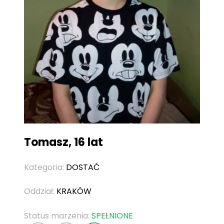
Tomasz, 16 lat
Kategoria:
DOSTAĆ
Oddział:
KRAKÓW
Status marzenia:
SPEŁNIONE