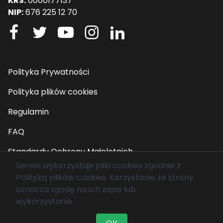
KRS:
0000177137
NIP:
676 225 12 70
Polityka Prywatności
Polityka plików cookies
Regulamin
FAQ
Standardy Ochrony Małoletnich
Serwis wykorzystuje pliki cookies zgodnie z
Polityką plików cookies
. Korzystanie ze strony
© 2026 Fundacja Mam Marzenie. Wszelkie prawa
oznacza zgodę na ich zapis lub
zastrzeżone.
wykorzystanie.