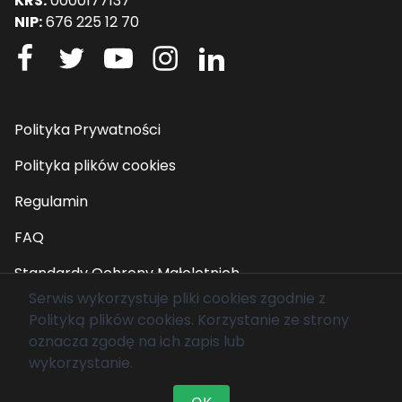
KRS:
0000177137
NIP:
676 225 12 70
Polityka Prywatności
Polityka plików cookies
Regulamin
FAQ
Standardy Ochrony Małoletnich
Serwis wykorzystuje pliki cookies zgodnie z
Polityką plików cookies
. Korzystanie ze strony
© 2026 Fundacja Mam Marzenie. Wszelkie prawa
oznacza zgodę na ich zapis lub
zastrzeżone.
wykorzystanie.