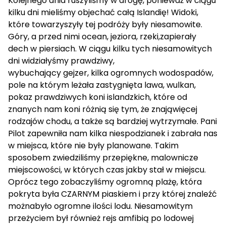
Kolejnego dnia ruszyliśmy w drogę, ponieważ w ciągu
kilku dni mieliśmy objechać całą Islandię! Widoki,
które towarzyszyły tej podróży były niesamowite.
Góry, a przed nimi ocean, jeziora, rzeki,zapierały
dech w piersiach. W ciągu kilku tych niesamowitych
dni widziałyśmy prawdziwy,
wybuchający gejzer, kilka ogromnych wodospadów,
pole na którym leżała zastygnięta lawa, wulkan,
pokaz prawdziwych koni islandzkich, które od
znanych nam koni różnią się tym, że znająwięcej
rodzajów chodu, a także są bardziej wytrzymałe. Pani
Pilot zapewniła nam kilka niespodzianek i zabrała nas
w miejsca, które nie były planowane. Takim
sposobem zwiedziliśmy przepiękne, malownicze
miejscowości, w których czas jakby stał w miejscu.
Oprócz tego zobaczyliśmy ogromną plażę, która
pokryta była CZARNYM piaskiem i przy której znaleźć
możnabyło ogromne ilości lodu. Niesamowitym
przeżyciem był również rejs amfibią po lodowej