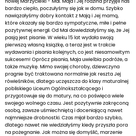
nowej Marzycielki - Mai. Maja i Jej rodzina przyjęli nas
bardzo ciepło, poczułyśmy się jak w domu. Szybko
nawiązałyśmy dobry kontakt z Mają i Jej mamą,
które okazały się bardzo sympatyczne, miłe i pełne
pozytywnej energii. Od Mai dowiedziałyśmy się, że Jej
pasją jest pisanie. W wieku 15 lat wydała swoją
pierwszą własną książkę, a teraz jest w trakcie
wydawania i pisania kolejnych, co jest niesamowitym
sukcesem! Oprócz pisania, Maja uwielbia podróże, a
także muzykę. Mimo swojej choroby, dziewczyna
pragnie być traktowana normalnie jak reszta Jej
rówieśników, dlatego uczęszcza do klasy maturalnej
pobliskiego Liceum Ogólnokształcącego i
przygotowuje się do matury, na co poświęca wiele
swojego wolnego czasu. Jest pozytywnie zakręconą
osobą, zawsze uśmiechniętą i doceniającą nawet
najmniejsze drobnostki. Czas mijał bardzo szybko,
dlatego nawet nie wiedziałyśmy kiedy przyszła pora
na pożegnanie. Jak można się domyślić, marzenie