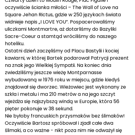
Czwarty dzień to Moulin Rouge, Plac Pigalle i
oczywiście ścianka miłości – The Wall of Love na
Square Jehan Rictus, gdzie w 250 językach świata
widnieje napis „I LOVE YOU”. Pospacerowaliśmy
uliczkami Montmartre, aż dotarliśmy do Bazyliki
Sacre-Coeur a stamtąd wróciliśmy do naszego
hoteliku.
Ostatni dzień zaczęliśmy od Placu Bastylii i kociej
kawiarni, w której Bartek podarował Patrycji prezent
na znak jego Wielkiej Sympatii. Na koniec dnia
zwiedziliśmy jeszcze wieżę Montparnasse
wybudowaną w 1976 roku w miejscu, gdzie kiedyś
znajdował się dworzec. Wieżowiec jest wykonany ze
szkła i metalu i ma 210 metrów a na jego szczyt
wjeżdża się najszybszą windą w Europie, która 56
pięter pokonuje w 38 sekund.
Nie byłoby francuskich przysmaków bez ślimaków!
Oczywiście Bartosz spróbował i zjadł całe dwa
ślimaki, a co ważne - nikt poza nim nie odważył się