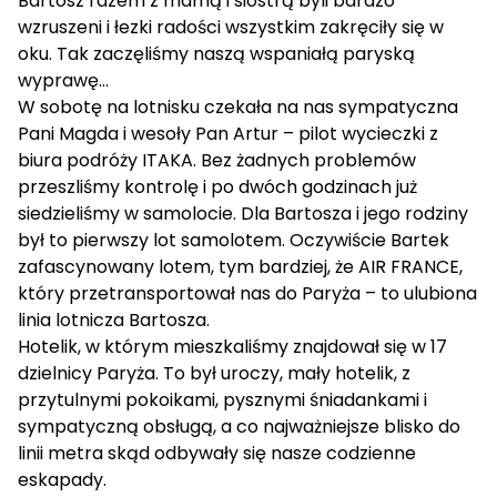
Bartosz razem z mamą i siostrą byli bardzo
wzruszeni i łezki radości wszystkim zakręciły się w
oku. Tak zaczęliśmy naszą wspaniałą paryską
wyprawę…
W sobotę na lotnisku czekała na nas sympatyczna
Pani Magda i wesoły Pan Artur – pilot wycieczki z
biura podróży ITAKA. Bez żadnych problemów
przeszliśmy kontrolę i po dwóch godzinach już
siedzieliśmy w samolocie. Dla Bartosza i jego rodziny
był to pierwszy lot samolotem. Oczywiście Bartek
zafascynowany lotem, tym bardziej, że AIR FRANCE,
który przetransportował nas do Paryża – to ulubiona
linia lotnicza Bartosza.
Hotelik, w którym mieszkaliśmy znajdował się w 17
dzielnicy Paryża. To był uroczy, mały hotelik, z
przytulnymi pokoikami, pysznymi śniadankami i
sympatyczną obsługą, a co najważniejsze blisko do
linii metra skąd odbywały się nasze codzienne
eskapady.