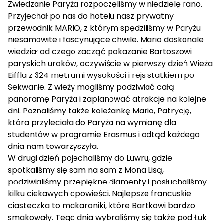
Zwiedzanie Paryża rozpoczęliśmy w niedzielę rano.
Przyjechał po nas do hotelu nasz prywatny
przewodnik MARIO, z którym spędziliśmy w Paryżu
niesamowite i fascynujące chwile. Mario doskonale
wiedział od czego zacząć pokazanie Bartoszowi
paryskich uroków, oczywiście w pierwszy dzień Wieża
Eiffla z 324 metrami wysokości i rejs statkiem po
Sekwanie. Z wieży mogliśmy podziwiać całą
panoramę Paryża i zaplanować atrakcje na kolejne
dni. Poznaliśmy także koleżankę Mario, Patrycję,
która przyleciała do Paryża na wymianę dla
studentów w programie Erasmus i odtąd każdego
dnia nam towarzyszyła.
W drugi dzień pojechaliśmy do Luwru, gdzie
spotkaliśmy się sam na sam z Mona Lisą,
podziwialiśmy przepiękne diamenty i posłuchaliśmy
kilku ciekawych opowieści. Najlepsze francuskie
ciasteczka to makaroniki, które Bartkowi bardzo
smakowały. Tego dnia wybraliśmy się także pod Łuk