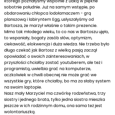
którego poznałyśmy wspólnie z Lidką w piękne
sobotnie południe. Już na samym wstępie, po
obdarowaniu chłopca lodołamaczem - grą
planszową i labiryntem Egg, usłyszałyśmy od
Bartosza, że marzył właśnie o takim prezencie.
Mimo tak młodego wieku, to co nas w Bartoszu ujęło,
to wspaniały, bogaty zasób słów, optymizm,
ciekawość, elokwencja i duża wiedza. Nie trzeba było
długo czekać jak Bartosz z wielką pasją zaczął
opowiadać o swoich zainteresowaniach, w
przyszłości chciałby zostać youtuberem, ale też i
programistą, uwielbia grać na komputerze,
aczkolwiek w chwili obecnej nie może grać we
wszystkie gry, które chciałby, bo ma za słaby system
na swoim laptopie.
Nasz mały Marzyciel ma czwórkę rodzeństwa, trzy
siostry i jednego brata, tylko jedna siostra mieszka
jeszcze w ich rodzinnym domu, ona sama też jest
wolontariuszką.