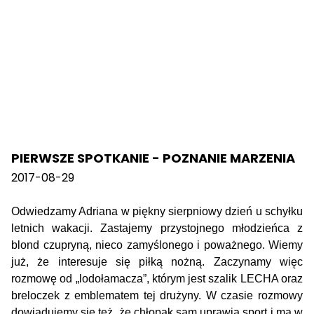
PIERWSZE SPOTKANIE - POZNANIE MARZENIA
2017-08-29
Odwiedzamy Adriana w piękny sierpniowy dzień u schyłku
letnich wakacji. Zastajemy przystojnego młodzieńca z
blond czupryną, nieco zamyślonego i poważnego. Wiemy
już, że interesuje się piłką nożną. Zaczynamy więc
rozmowę od „lodołamacza”, którym jest szalik LECHA oraz
breloczek z emblematem tej drużyny. W czasie rozmowy
dowiadujemy się też, że chłopak sam uprawia sport i ma w