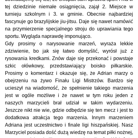
tej dziedzinie niemałe osiągnięcia, zajął 2. Miejsce w
turnieju szkolnym i 3. w gminie. Obecnie najbardziej
fascynuje go brazylijskie jiu-jitsu. Daje się nawet namówić
na przymierzenie specjalnego stroju do uprawiania tego
sportu. Wygląda naprawdę imponująco.
Gdy prosimy o narysowanie marzeń, wyraża lekkie
zdziwienie, bo jak się łatwo domyślić, wyrósł już z
rysowania kredkami. Znów daje się przekonać i powstaje
szkic ołówkowy, przedstawiający boisko piłkarskie.
Prosimy o komentarz i okazuje się, że Adrian marzy o
obejrzeniu na żywo Finału Ligi Mistrzów. Bardzo się
ucieszył na wiadomość, że spełnienie takiego marzenia
jest w ogóle możliwe i że nawet w tym roku jeden z
naszych marzycieli brał udział w takim wydarzeniu.
Jeszcze nikt nie wie, gdzie odbędzie się ten mecz i jest to
dodatkowa atrakcja tego marzenia. Innym marzeniem
Adriana jest uczestnictwo i finale ligi hiszpańskiej. Nasz
Marzyciel posiada dość dużą wiedzę na temat piłki nożnej,