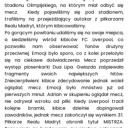
Stadionu Olimpijskiego, na którym miał odbyć się
mecz. Kiedy pojawiliśmy się pod stadionem,
trafiliśmy na przejeżdżający autokar z piłkarzami
Realu Madryt, którym kibicowaliśmy.
Po gorącym powitaniu udaliśmy się na swoje miejsca,
a siedzieliśmy wśród kibiców FC Liverpool, co
pozwoliło nam obserwować fanów drużyny
przeciwnej. Emocji było sporo, co z kolei przełożyło
się na ciekawe doświadczenia. Mecz poprzedził
występ piosenkarki Dua Lipa. Gwiazda zaśpiewała
fragmenty swoich największych hitów.
Zniecierpliwieni kibice zdecydowanie jednak woleli
oglądać mecz. Emocji było mnóstwo już od
pierwszych minut. Adrian w skupieniu oglądał mecz,
nie odrywał wzroku od piłki. Kiedy Liverpool tracił
kolejne bramki, kibice dzielnie dopingowali
zawodników, jednak mecz zakończył się wynikiem 3:1.
Piłkarze Realu Madryt obronili tytuł MISTRZA.