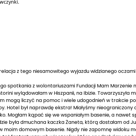
ewczynki.
j relacja z tego niesamowitego wyjazdu widzianego oczami 
go spotkania z wolontariuszami Fundacji Mam Marzenie m
orini wylądowałam w Hiszpanii, na Ibizie. Towarzyszyła mi 
im mogą liczyć na pomoc i wiele udogodnień w trakcie pod
py. Hotel był naprawdę ekstra! Miałyśmy nieograniczony d
ko. Mogłam kąpać się we wspaniałym basenie, a nawet 
zie była dmuchana kaczka Żaneta, którą dostałam od Julk
ła w moim domowym basenie. Nigdy nie zapomnę widoku mo