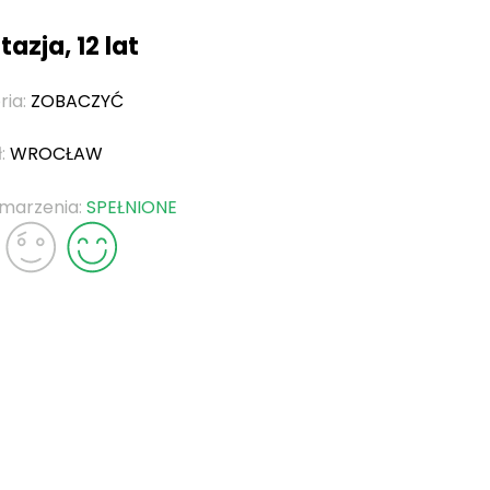
azja, 12 lat
ria:
ZOBACZYĆ
ł:
WROCŁAW
 marzenia:
SPEŁNIONE