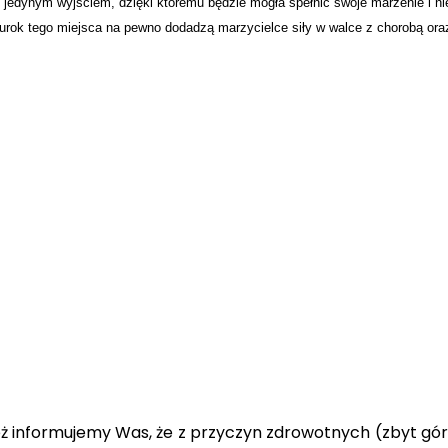
ę jedynym wyjściem, dzięki któremu będzie mogła spełnić swoje marzenie i n
i urok tego miejsca na pewno dodadzą marzycielce siły w walce z chorobą ora
eż informujemy Was, że z przyczyn zdrowotnych (zbyt gór