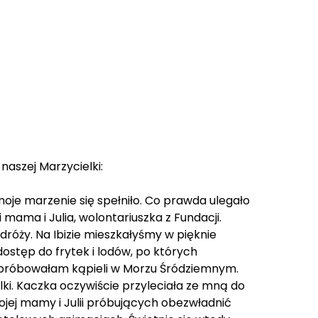
naszej Marzycielki:
oje marzenie się spełniło. Co prawda ulegało
mama i Julia, wolontariuszka z Fundacji.
róży. Na Ibizie mieszkałyśmy w pięknie
ostęp do frytek i lodów, po których
spróbowałam kąpieli w Morzu Śródziemnym.
i. Kaczka oczywiście przyleciała ze mną do
jej mamy i Julii próbujących obezwładnić