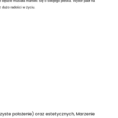
ie będzie musiała martwić się o swojego pieska. Wybór padł na
z dużo radości w życiu.
zyste położenie) oraz estetycznych, Marzenie