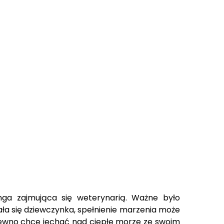
inga zajmująca się weterynarią. Ważne było
ała się dziewczynka, spełnienie marzenia może
 pewno chce jechać nad ciepłe morze ze swoim