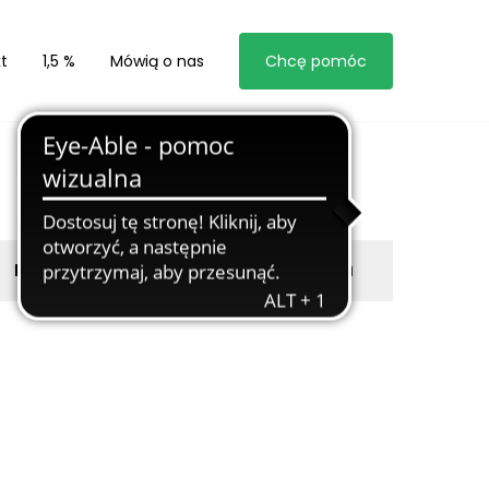
t
1,5 %
Mówią o nas
Chcę pomóc
Byli z nami
Zgłoś marzyciela