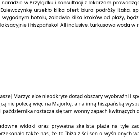
Po naradzie w Przylądku i konsultacji z lekarzem prowadz
Dziewczynkę urzekło kilka ofert biura podróży Itaka, s
 w wygodnym hotelu, zaledwie kilka kroków od plaży, bę
ksacyjnie i hiszpańsko! All inclusive, turkusowa woda w 
aszej Marzycielce nieodkryte dotąd obszary wyobraźni i s
 nie polecą więc na Majorkę, a na inną hiszpańską wyspę 
 i października roztacza się tam wonny zapach kwitnących 
downe widoki oraz prywatna skalista plaża na tyle zach
przekonało także nas, że to Ibiza ziści sen o wyśnionych w