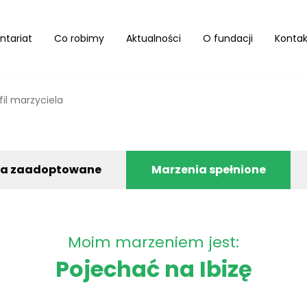
ntariat
Co robimy
Aktualności
O fundacji
Kontak
fil marzyciela
ia zaadoptowane
Marzenia spełnione
Moim marzeniem jest:
Pojechać na Ibizę