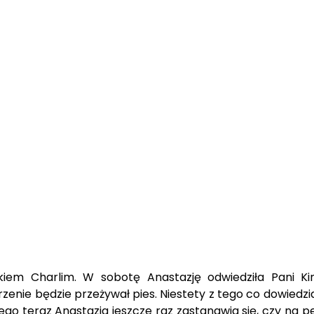
eskiem Charlim. W sobotę Anastazję odwiedziła Pani K
zenie będzie przeżywał pies. Niestety z tego co dowiedzi
tego teraz Anastazja jeszcze raz zastanawia się, czy na