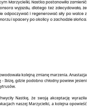
ącym Marzycielki, Nastka postanowiła zamienić
ponsora wyjazdu, dlatego też zdecydowała, że
dzie odpoczywać i regenerować siły po walce z
morzu i spacery po okolicy o zachodzie słońca.
powodowała kolejną zmianę marzenia. Anastazja
- Ibizę, gdzie podobno chłodny powiew jesieni
cytrusów.
wyciły Nastkę, że swoją akceptację wyraziła
akacjach naszej Marzycielki, a kolejna opowieść