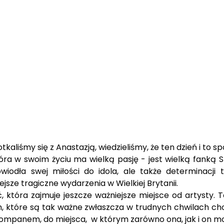
liśmy się z Anastazją, wiedzieliśmy, że ten dzień i to s
tóra w swoim życiu ma wielką pasję - jest wielką fanką
iodła swej miłości do idola, ale także determinacji
sze tragiczne wydarzenia w Wielkiej Brytanii.
, która zajmuje jeszcze ważniejsze miejsce od artysty. 
miech, które są tak ważne zwłaszcza w trudnych chwilach 
kompanem, do miejsca, w którym zarówno ona, jak i on mo