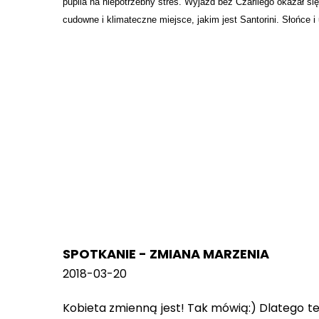
pupila na niepotrzebny stres. Wyjazd bez Czarliego okazał si
cudowne i klimateczne miejsce, jakim jest Santorini. Słońce 
SPOTKANIE - ZMIANA MARZENIA
2018-03-20
Kobieta zmienną jest! Tak mówią:) Dlatego t