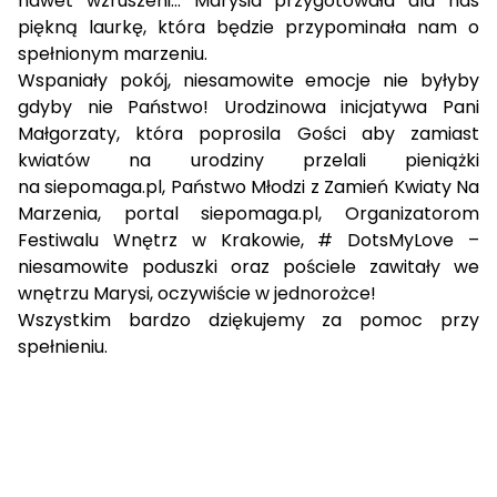
nawet wzruszeni... Marysia przygotowała dla nas
piękną laurkę, która będzie przypominała nam o
spełnionym marzeniu.
Wspaniały pokój, niesamowite emocje nie byłyby
gdyby nie Państwo! Urodzinowa inicjatywa Pani
Małgorzaty, która poprosila Gości aby zamiast
kwiatów na urodziny przelali pieniążki
na
siepomaga.pl
, Państwo Młodzi z Zamień Kwiaty Na
Marzenia, portal
siepomaga.pl
, Organizatorom
Festiwalu Wnętrz w Krakowie, # DotsMyLove –
niesamowite poduszki oraz pościele zawitały we
wnętrzu Marysi, oczywiście w jednorożce!
Wszystkim bardzo dziękujemy za pomoc przy
spełnieniu.