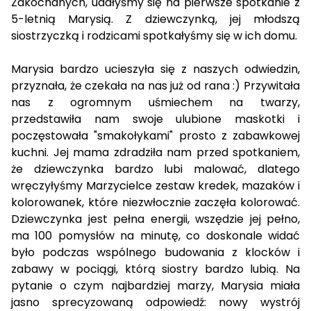
Zakochanych, udałyśmy się na pierwsze spotkanie z
5-letnią Marysią. Z dziewczynką, jej młodszą
siostrzyczką i rodzicami spotkałyśmy się w ich domu.
Marysia bardzo ucieszyła się z naszych odwiedzin,
przyznała, że czekała na nas już od rana :) Przywitała
nas z ogromnym uśmiechem na twarzy,
przedstawiła nam swoje ulubione maskotki i
poczęstowała "smakołykami" prosto z zabawkowej
kuchni. Jej mama zdradziła nam przed spotkaniem,
że dziewczynka bardzo lubi malować, dlatego
wręczyłyśmy Marzycielce zestaw kredek, mazaków i
kolorowanek, które niezwłocznie zaczęła kolorować.
Dziewczynka jest pełna energii, wszędzie jej pełno,
ma 100 pomysłów na minutę, co doskonale widać
było podczas wspólnego budowania z klocków i
zabawy w pociągi, którą siostry bardzo lubią. Na
pytanie o czym najbardziej marzy, Marysia miała
jasno sprecyzowaną odpowiedź: nowy wystrój