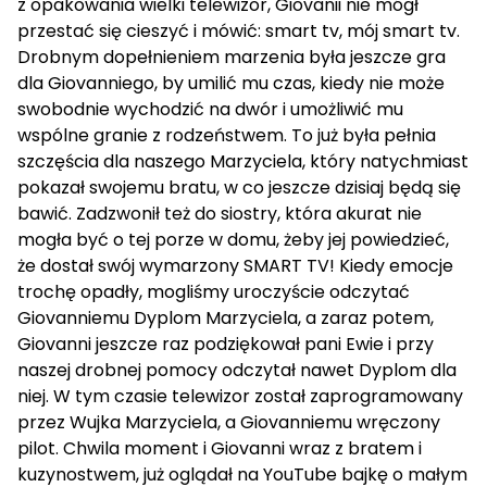
z opakowania wielki telewizor, Giovanii nie mógł
przestać się cieszyć i mówić: smart tv, mój smart tv.
Drobnym dopełnieniem marzenia była jeszcze gra
dla Giovanniego, by umilić mu czas, kiedy nie może
swobodnie wychodzić na dwór i umożliwić mu
wspólne granie z rodzeństwem. To już była pełnia
szczęścia dla naszego Marzyciela, który natychmiast
pokazał swojemu bratu, w co jeszcze dzisiaj będą się
bawić. Zadzwonił też do siostry, która akurat nie
mogła być o tej porze w domu, żeby jej powiedzieć,
że dostał swój wymarzony SMART TV! Kiedy emocje
trochę opadły, mogliśmy uroczyście odczytać
Giovanniemu Dyplom Marzyciela, a zaraz potem,
Giovanni jeszcze raz podziękował pani Ewie i przy
naszej drobnej pomocy odczytał nawet Dyplom dla
niej. W tym czasie telewizor został zaprogramowany
przez Wujka Marzyciela, a Giovanniemu wręczony
pilot. Chwila moment i Giovanni wraz z bratem i
kuzynostwem, już oglądał na YouTube bajkę o małym