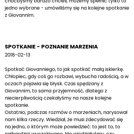
choćbyśmy bardzo chcieli, możemy spełnić tylko to
jedno wybrane - umówiliśmy się na kolejne spotkanie
z Giovannim.
SPOTKANIE - POZNANIE MARZENIA
2018-02-13
Spotkać Giovanniego, to jak spotkać małą iskierkę.
Chłopiec, gdy coś go rozbawi, wybucha radością, a w
oczach pojawia się błysk. Czas spędzany z
Giovannim, to sama przyjemność, dlatego z
niecierpliwością czekałyśmy na nasze kolejne
spotkanie.
Ostatnio, podczas rozmów o marzeniach, narysował
nam kilka rzeczy. Wiedział, że musi zdecydować się
na jedno, o którym może powiedzieć: to jest to, to
najbardziej wyczekiwane. Nie wiedziałyśmy, czy