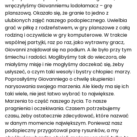
wręczyłyśmy Giovanniemu lodołamacz – grę
planszową. Okazało się, że granie to jedno z
ulubionych zajęć naszego podopiecznego. Uwielbia
grać w piłkę z rodzeństwem, w gry planszowe z całą
rodziną i oczywiście w gry komputerowe. W trakcie
wspólnej partyjki, raz po raz, jako wytrawny gracz,
Giovanni znajdował się na podium. A ile było przy tym
śmiechu i radości. Moglibyśmy tak do wieczora, ale
miałyśmy misję i nie mogłyśmy doczekać się, żeby
usłyszeć, o czym taki wesoły i bystry chłopiec marzy.
Poprosiłyśmy Giovanniego o chwilę skupienia i
narysowania swojego marzenia. Ale kiedy ma się ich
taki wiele, nie jest łatwo wybrać to największe.
Marzenia to część naszego życia. To nasze
pragnienia i oczekiwania. Czasem potrzebujemy
czasu, żeby ostatecznie zdecydować, które nazwać
w danym momencie największym. Ponieważ nasz
podopieczny przygotował parę rysunków, a my