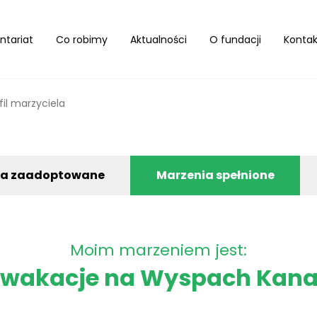
ntariat
Co robimy
Aktualności
O fundacji
Kontak
fil marzyciela
ia zaadoptowane
Marzenia spełnione
Moim marzeniem jest:
 wakacje na Wyspach Kana