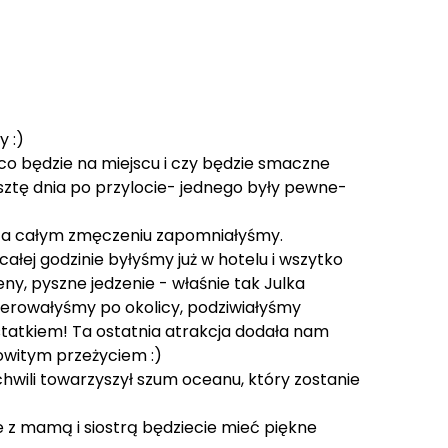
y :)
co będzie na miejscu i czy będzie smaczne
 resztę dnia po przylocie- jednego były pewne-
fa, a całym zmęczeniu zapomniałyśmy.
całej godzinie byłyśmy już w hotelu i wszytko
eny, pyszne jedzenie - właśnie tak Julka
acerowałyśmy po okolicy, podziwiałyśmy
tatkiem! Ta ostatnia atrakcja dodała nam
owitym przeżyciem :)
wili towarzyszył szum oceanu, który zostanie
e z mamą i siostrą będziecie mieć piękne