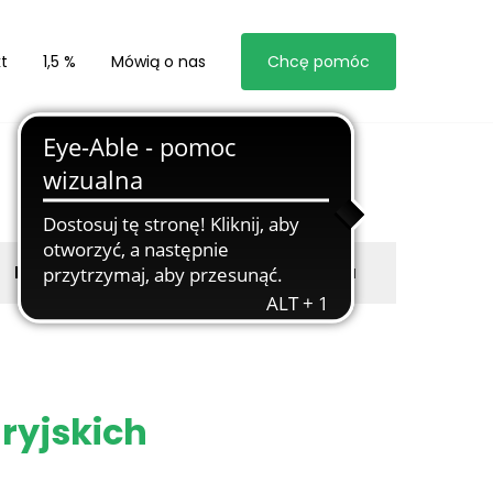
t
1,5 %
Mówią o nas
Chcę pomóc
Byli z nami
Zgłoś marzyciela
ryjskich