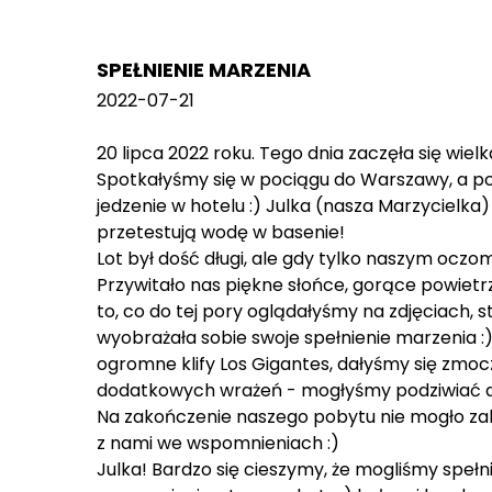
SPEŁNIENIE MARZENIA
2022-07-21
20 lipca 2022 roku. Tego dnia zaczęła się wiel
Spotkałyśmy się w pociągu do Warszawy, a pod
jedzenie w hotelu :) Julka (nasza Marzycielka)
przetestują wodę w basenie!
Lot był dość długi, ale gdy tylko naszym ocz
Przywitało nas piękne słońce, gorące powietrze
to, co do tej pory oglądałyśmy na zdjęciach, s
wyobrażała sobie swoje spełnienie marzenia :
ogromne klify Los Gigantes, dałyśmy się zmo
dodatkowych wrażeń - mogłyśmy podziwiać del
Na zakończenie naszego pobytu nie mogło zab
z nami we wspomnieniach :)
Julka! Bardzo się cieszymy, że mogliśmy spełn