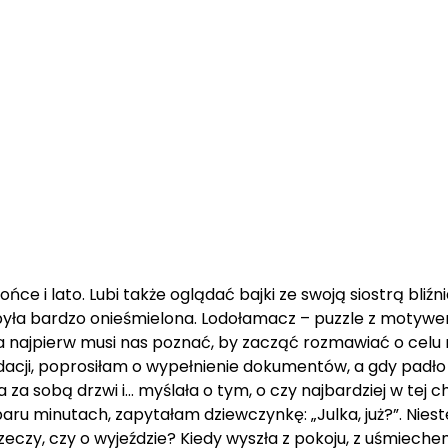
ońce i lato. Lubi także oglądać bajki ze swoją siostrą bliź
 była bardzo onieśmielona. Lodołamacz – puzzle z motywem
ka najpierw musi nas poznać, by zacząć rozmawiać o celu n
acji, poprosiłam o wypełnienie dokumentów, a gdy padło t
 za sobą drzwi i… myślała o tym, o czy najbardziej w tej ch
aru minutach, zapytałam dziewczynkę: „Julka, już?”. Nies
zeczy, czy o wyjeździe? Kiedy wyszła z pokoju, z uśmieche