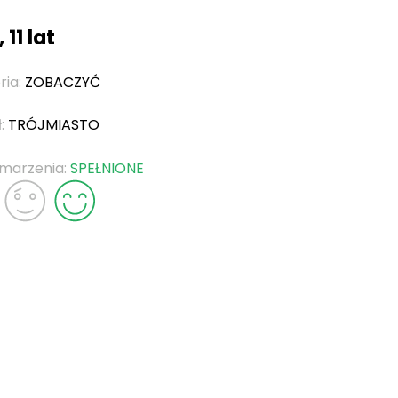
 11 lat
ria:
ZOBACZYĆ
ł:
TRÓJMIASTO
 marzenia:
SPEŁNIONE