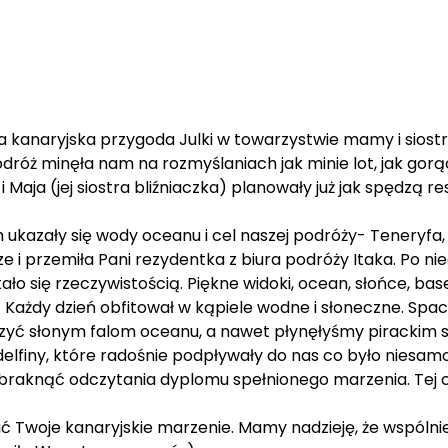
ka kanaryjska przygoda Julki w towarzystwie mamy i siostr
róż minęła nam na rozmyślaniach jak minie lot, jak gorą
 i Maja (jej siostra bliźniaczka) planowały już jak spędzą
om ukazały się wody oceanu i cel naszej podróży- Tenery
 i przemiła Pani rezydentka z biura podróży Itaka. Po nie
tało się rzeczywistością. Piękne widoki, ocean, słońce, bas
) Każdy dzień obfitował w kąpiele wodne i słoneczne. Sp
czyć słonym falom oceanu, a nawet płynęłyśmy pirackim s
finy, które radośnie podpływały do nas co było niesam
raknąć odczytania dyplomu spełnionego marzenia. Tej ch
ić Twoje kanaryjskie marzenie. Mamy nadzieję, że wspólni