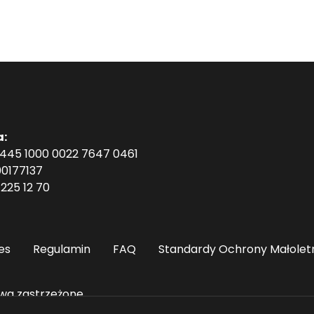
a:
1445 1000 0022 7647 0461
0177137
225 12 70
es
Regulamin
FAQ
Standardy Ochrony Małolet
wa zastrzeżone.