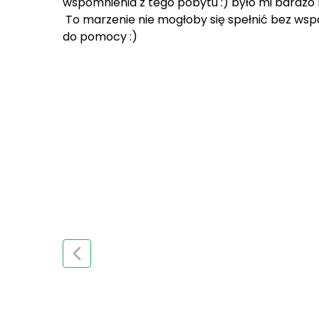
wspomnienia z tego pobytu :) było mi bardzo
To marzenie nie mogłoby się spełnić bez wsp
do pomocy :)