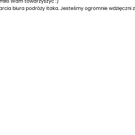
 miło Wam towarzyszyć :)
arcia biura podróży Itaka. Jesteśmy ogromnie wdzięczni