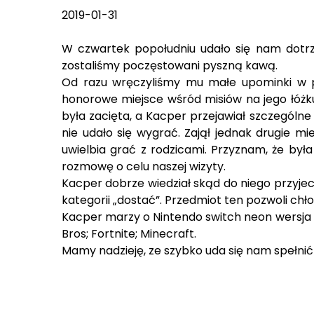
2019-01-31
W czwartek popołudniu udało się nam dotrze
zostaliśmy poczęstowani pyszną kawą.
Od razu wręczyliśmy mu małe upominki w post
honorowe miejsce wśród misiów na jego łóżku.
była zacięta, a Kacper przejawiał szczególne
nie udało się wygrać. Zajął jednak drugie m
uwielbia grać z rodzicami. Przyznam, że był
rozmowę o celu naszej wizyty.
Kacper dobrze wiedział skąd do niego przyjec
kategorii „dostać”. Przedmiot ten pozwoli chł
Kacper marzy o Nintendo switch neon wersja s
Bros; Fortnite; Minecraft.
Mamy nadzieję, ze szybko uda się nam spełnić