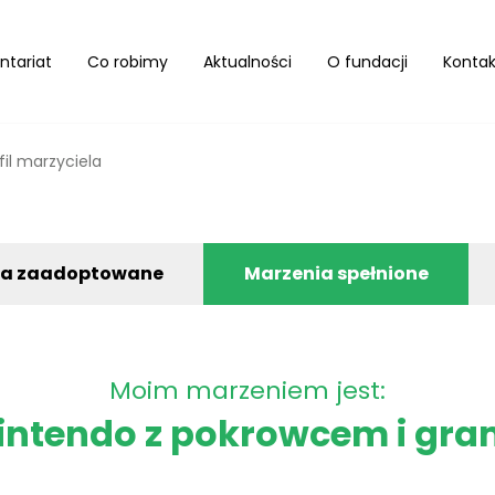
ntariat
Co robimy
Aktualności
O fundacji
Kontak
fil marzyciela
ia zaadoptowane
Marzenia spełnione
Moim marzeniem jest:
intendo z pokrowcem i gra