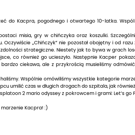
ć do Kacpra, pogodnego i otwartego 10-latka. Wspólni
aci misia, gry w chińczyka oraz koszulki. Szczególnie 
 Oczywiście „Chińczyk” nie pozostał obojętny i od razu z
 zdolności strategiczne. Niestety jak to bywa w grach l
iejsce, co również go ucieszyło. Następnie Kacper poka
a bardzo ciekawa, ale z przykrością musieliśmy odmówi
haliśmy. Wspólnie omówiliśmy wszystkie kategorie marzeń 
opcu umilić czas w długich drogach do szpitala, jak równi
platoon 2 mario odyssey z pokrowcem i grami: Let’s go 
 marzenie Kacpra! :)