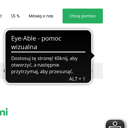
t
1,5 %
Mówią o nas
Chcę pomóc
Byli z nami
Zgłoś marzyciela
mi