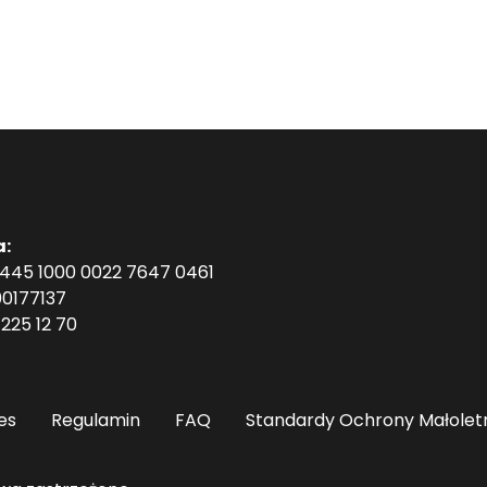
a:
1445 1000 0022 7647 0461
0177137
225 12 70
es
Regulamin
FAQ
Standardy Ochrony Małolet